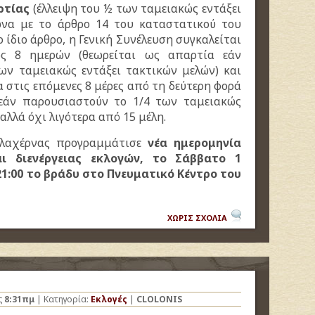
ρτίας
(έλλειψη του ½ των ταμειακώς εντάξει
ωνα με το άρθρο 14 του καταστατικού του
ίδιο άρθρο, η Γενική Συνέλευση συγκαλείται
ός 8 ημερών (θεωρείται ως απαρτία εάν
ων ταμειακώς εντάξει τακτικών μελών) και
 στις επόμενες 8 μέρες από τη δεύτερη φορά
 εάν παρουσιαστούν το 1/4 των ταμειακώς
αλλά όχι λιγότερα από 15 μέλη.
λαχέρνας προγραμμάτισε
νέα ημερομηνία
αι διενέργειας εκλογών, το Σάββατο 1
21:00 το βράδυ στο Πνευματικό Κέντρο του
ΧΩΡΙΣ ΣΧΟΛΙΑ
ς
8:31πμ
| Κατηγορία:
Εκλογές
|
CLOLONIS