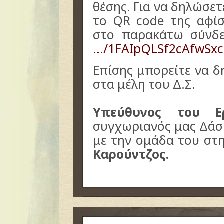
θέσης. Για να δηλώσε
το QR code της αφίσ
στο παρακάτω σύνδ
…/1FAIpQLSf2cAfwSx
Επίσης μπορείτε να 
στα μέλη του Δ.Σ.
Υπεύθυνος του Ερ
συγχωριανός μας Δάσ
με την ομάδα του στ
Καρούντζος.