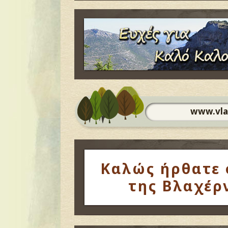
www.vlaxerna.gr: Έγκυ
Καλώς ήρθατε 
της Βλαχέρ