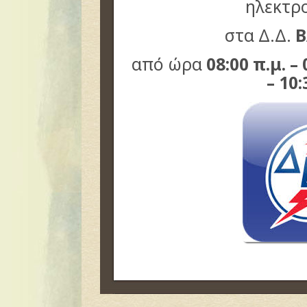
ηλεκτρ
στα Δ.Δ.
Β
από ώρα
08:00 π.μ. – 
– 10: