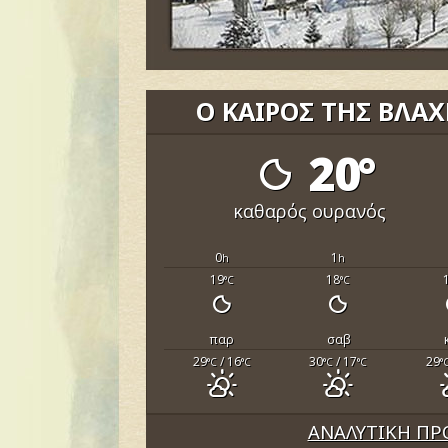
Ο ΚΑΙΡΟΣ ΤΗΣ ΒΛΑ
20°
καθαρός ουρανός
0
1
h
h
19
18
°C
°C
παρ
σαβ
29
/ 16
30
/ 17
29
°C
°C
°C
°C
°
ΑΝΑΛΥΤΙΚΗ ΠΡ