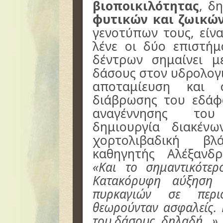
βιοποικιλότητας
, δ
φυτικών και ζωικών
γενοτύπων τους, είν
λένε οι δύο επιστή
δέντρων σημαίνει 
δάσους στον υδρολογι
αποταμίευση και 
διάβρωσης του εδάφ
αναγέννησης του
δημιουργία διακέν
χορτολιβαδική βλ
καθηγητής Αλέξανδ
«Και το σημαντικότε
Κατακόρυφη αύξηση 
πυρκαγιών σε περι
θεωρούνταν ασφαλείς.
του δάσους, δηλαδή…».