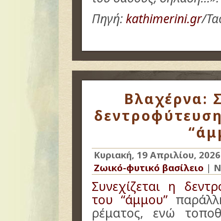
Πηγή:
kathimerini.gr
/Τα
Βλαχέρνα: Σ
δεντροφύτευση
“άμ
Κυριακή, 19 Απριλίου, 2026
Ζωικό-φυτικό βασίλειο
|
Ν
Συνεχίζεται η δεντ
του “άμμου”
παράλλη
ρέματος, ενώ τοποθ