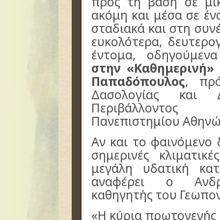
προς τη βάση σε μι
ακόμη και μέσα σε έν
σταδιακά και στη συν
ευκολότερα, δευτερο
έντομα, οδηγούμεν
στην «Καθημερινή»
Παπαδόπουλος
, πρ
Δασολογίας και Δ
Περιβάλλοντος
Πανεπιστημίου Αθηνώ
Αν και το φαινόμενο δ
σημερινές κλιματικ
μεγάλη υδατική κα
αναφέρει ο Ανδρ
καθηγητής του Γεωπον
«Η κύρια πρωτογενής 