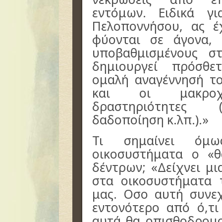
εντόμων. Ειδικά γ
Πελοποννήσου, ας 
φύονται σε άγονα,
υποβαθμισμένους σ
δημιουργεί πρόσθ
ομαλή αναγέννησή το
και οι μακροχρ
δραστηριότητες (
δαδοποίηση κ.λπ.).»
Τι σημαίνει όμ
οικοσυστήματα ο «
δέντρων; «Δείχνει μ
στα οικοσυστήματα 
μας. Οσο αυτή συνεχ
εντονότερο από ό,τι
αυτά θα οπισθοδρομο