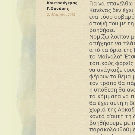
Για να επανέλθω 
Κουτσούγερας
Γ.Θανάσης
Κανένας δεν έχει
21 Μαρτίου, 2012
ένα τόσο σοβαρό
άποψή του με τη 
βοηθήσει.
Νομίζω λοιπόν μ
απήχηση να πλάτ
από τα όρια της 
το Μαίναλο” Έτσ
τοπικούς φορείς
να ανάγκαζε τους
φέρουν το θέμα 
τον τρόπο θα πά
η υπόθεση θα αν
τα κόμματα να π
θα έχει αυτή η Β
χωριά της Αρκαδί
κοντά σ’αυτή τη
βοηθήσουμε με π
παρακολουθούμε 