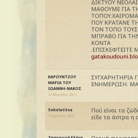
ΔΙΚΤΥΟΥ ΝΕΟΛΑ
ΜΑΘΟΥΜΕ ΓΙΑ ΤΗ
ΤΟΠΟΥ.ΧΑΙΡΟΜΑ
ΠΟΥ ΚΡΑΤΑΝΕ Τ
ΤΟΝ ΤΟΠΟ ΤΟΥΣ!
ΜΠΡΑΒΟ ΓΙΑ ΤΗΝ
ΚΟΝΤΑ
.ΕΠΙΣΚΕΦΤΕΙΤΕ 
gatakoudouni.bl
ΣΥΓΧΑΡΗΤΗΡΙΑ Γ
ΚΑΡΟΥΝΤΖΟΥ
ΜΑΡΙΑ ΤΟΥ
ΕΝΗΜΕΡΩΣΗ. ΜΑ
ΙΩΑΝΝΗ-ΝΑΚΟΣ
24 Μαρτίου, 2011
Πού είναι τα ζώδ
Sokolatitsa
3 Απριλίου, 2011
είδε τα άστρα η
Θερμά συγχαρητή
Τσαρουχά Ελένη