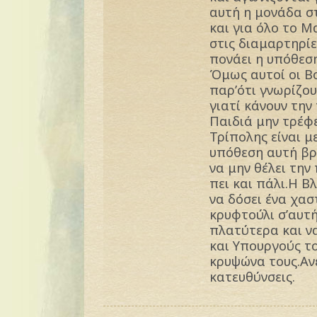
αυτή η μονάδα σ
και για όλο το 
στις διαμαρτηρίε
πονάει η υπόθεση
Όμως αυτοί οι Β
παρ’ότι γνωρίζο
γιατί κάνουν την
Παιδιά μην τρέφ
Τρίπολης είναι μ
υπόθεση αυτή βρ
να μην θέλει την
πει και πάλι.Η Β
να δόσει ένα χασ
κρυφτούλι σ’αυτ
πλατύτερα και ν
και Υπουργούς τ
κρυψώνα τους.Αν
κατευθύνσεις.