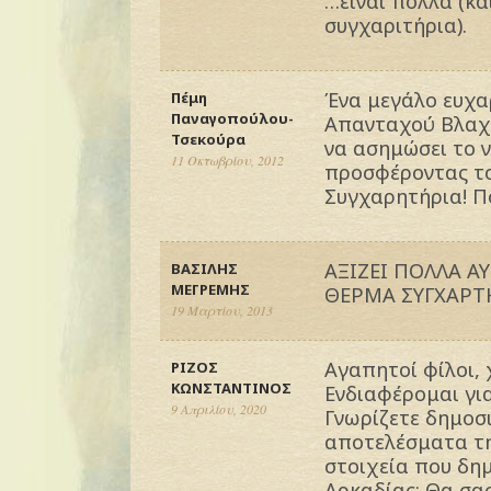
…είναι πολλά (κα
συγχαριτήρια).
Ένα μεγάλο ευχα
Πέμη
Παναγοπούλου-
Απανταχού Βλαχε
Τσεκούρα
να ασημώσει το ν
11 Οκτωβρίου, 2012
προσφέροντας το
Συγχαρητήρια! Π
ΑΞΙΖΕΙ ΠΟΛΛΑ Α
ΒΑΣΙΛΗΣ
ΜΕΓΡΕΜΗΣ
ΘΕΡΜΑ ΣΥΓΧΑΡΤ
19 Μαρτίου, 2013
Αγαπητοί φίλοι, 
ΡΙΖΟΣ
ΚΩΝΣΤΑΝΤΙΝΟΣ
Ενδιαφέρομαι γι
9 Απριλίου, 2020
Γνωρίζετε δημοσι
αποτελέσματα τ
στοιχεία που δημ
Αρκαδίας; Θα σα