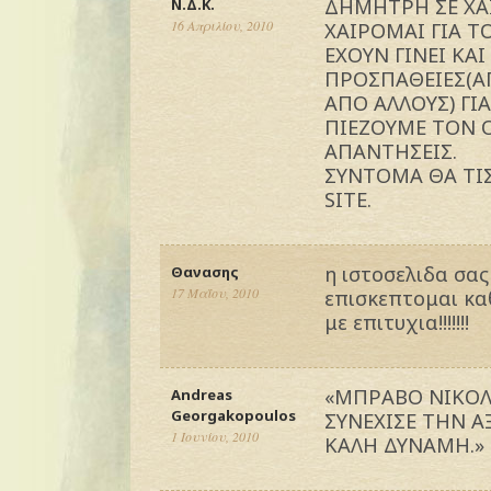
ΔΗΜΗΤΡΗ ΣΕ ΧΑ
Ν.Δ.Κ.
16 Απριλίου, 2010
ΧΑΙΡΟΜΑΙ ΓΙΑ Τ
ΕΧΟΥΝ ΓΙΝΕΙ ΚΑ
ΠΡΟΣΠΑΘΕΙΕΣ(Α
ΑΠΟ ΑΛΛΟΥΣ) ΓΙ
ΠΙΕΖΟΥΜΕ ΤΟΝ 
ΑΠΑΝΤΗΣΕΙΣ.
ΣΥΝΤΟΜΑ ΘΑ ΤΙ
SITE.
η ιστοσελιδα σας 
Θανασης
17 Μαΐου, 2010
επισκεπτομαι καθ
με επιτυχια!!!!!!!
«ΜΠΡΑΒΟ ΝΙΚΟΛ
Andreas
Georgakopoulos
ΣΥΝΕΧΙΣΕ ΤΗΝ Α
1 Ιουνίου, 2010
ΚΑΛΗ ΔΥΝΑΜΗ.»