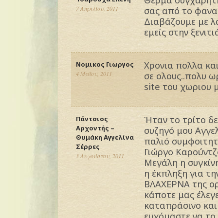
7 Απριλίου, 2011
σας από το φανατ
Διαβάζουμε με λ
εμείς στην ξενιτ
Χρονια πολλα και
Νομικος Γιωργος
4 Μαΐου, 2011
σε ολους..πολυ ω
site του χωριου 
Ήταν το τρίτο δ
Πάντσιος
Αρχοντής –
συζηγό μου Αγγελ
Θυμάκη Αγγελίνα
παλιό συμφοιτητ
Σέρρες
Γιώργο Καρούντζο
3 Αυγούστου, 2011
Μεγάλη η συγκίν
η έκπληξη για τ
ΒΛΑΧΕΡΝΑ της ορ
κάποτε μας έλεγ
καταπράσινο και 
ευχόμαστε να το