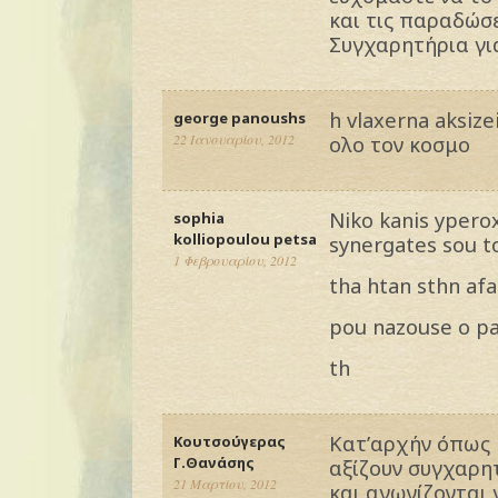
και τις παραδώσε
Συγχαρητήρια για
h vlaxerna aksiz
george panoushs
22 Ιανουαρίου, 2012
ολο τον κοσμο
Niko kanis yperox
sophia
kolliopoulou petsa
synergates sou t
1 Φεβρουαρίου, 2012
tha htan sthn a
pou nazouse o p
th
Κατ’αρχήν όπως 
Κουτσούγερας
Γ.Θανάσης
αξίζουν συγχαρη
21 Μαρτίου, 2012
και αγωνίζονται 