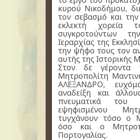
κυρού Νικοδήμου, δι
τον σεβασμό και την
εκλεκτή χορεία τ
συγκροτούντων τη
Ιεραρχίας της Εκκλησ
την ψήφο τους τον α
αυτής της Ιστορικής 
Στον δε γέροντα τ
Μητροπολίτη Μαντινε
ΑΛΕΞΑΝΔΡΟ, ευχόμ
αναδείξη και άλλου
πνευματικά του 
εψηφισμένου Μητρ
τυγχάνουν τόσο ο 
όσο και ο Μητροπ
Πορτογαλίας.