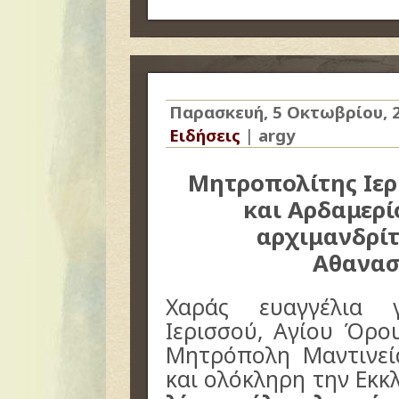
Παρασκευή, 5 Οκτωβρίου, 
Ειδήσεις
|
argy
Μητροπολίτης Ιερ
και Αρδαμερί
αρχιμανδρί
Αθανασ
Χαράς ευαγγέλια 
Ιερισσού, Αγίου Όρο
Μητρόπολη Μαντινεί
και ολόκληρη την Εκκ