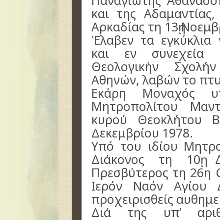
Παναγιώτης Αθανασό
και της Αδαμαντίας,
Αρκαδίας τη 13ῃ Νοεμβ
Έλαβεν τα εγκύκλια 
και εν συνεχεία 
Θεολογικήν Σχολή
Αθηνών, λαβών το πτυ
Εκάρη Μοναχός υ
Μητροπολίτου Μαντ
κυρού Θεοκλήτου Β
Δεκεμβρίου 1978.
Υπό του ιδίου Μητρ
Διάκονος τη 10ῃ 
Πρεσβύτερος τη 26η 
Ιερόν Ναόν Αγίου 
προχειρισθείς αυθημε
Διά της υπ’ αριθμ