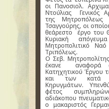
οι Πανοσιολ. Αρχιμα
Ντούλιας Γενικός Α
της Μητροπόλεως 
Τσαγγούρης, οι οποίο
θεάρεστο έργο του 
Κυριακή απόγευμ
Μητροπολιτικό Ναό
Τριπόλεως.
Ο Σεβ. Μητροπολίτη
έκανε αναφορά σ
Κατηχητικού Έργου τ
και των κατά Κ
Κηρυγμάτων. Υπενθύ
φέτος συμπληρών
αδιάκοπου πνευματικ
ο μακαριστός Γερμα