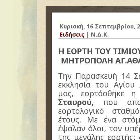
Κυριακή, 16 Σεπτεμβρίου, 
Ειδήσεις
|
Ν.Δ.Κ.
Η ΕΟΡΤΗ ΤΟΥ ΤΙΜΙΟ
ΜΗΤΡΟΠΟΛΗ ΑΓ.ΑΘ
Την Παρασκευή 14 Σ
εκκλησία του Αγίου
μας, εορτάσθηκε η
Σταυρού,
που αποτ
εορτολογικό σταθμ
έτους. Με ένα στό
έψαλαν όλοι, τον υπ
της μεγάλης εορτής: