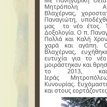
Με Πανηγυρική Θεία
Μητρόπολη Αγ
Βλαχέρνας, χοροστα
Παναγιώτη, υποδέχθ
μας το νέο έτος. Τ
Δοξολογία. Ο π. Πανα
Πολλά και Καλή Χρον
χαρά και αγάπη. 
Βλαχέρνας, ευχήθηκ
ευτυχία για το νέο
μοιράστηκαν και θρησ
το 2013, και
Ιεράς Μητροπόλε
Κυνουρίας. Ευχόμαστ
και στους εορτάζοντε