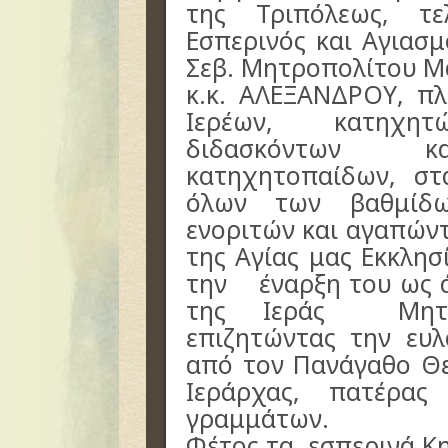
της Τριπόλεως, τε
Εσπερινός και Αγιασ
Σεβ. Μητροπολίτου Μα
κ.κ. ΑΛΕΞΑΝΔΡΟΥ, π
Ιερέων, κατηχητώ
διδασκόντων κα
κατηχητοπαίδων, στ
όλων των βαθμίδω
ενοριτών και αγαπών
της Αγίας μας Εκκλη
την έναρξη του ως 
της Ιεράς Μητρ
επιζητώντας την ευ
από τον Πανάγαθο Θε
Ιεράρχας, πατέρα
γραμμάτων.
Φέτος τα εσπερινά Κ