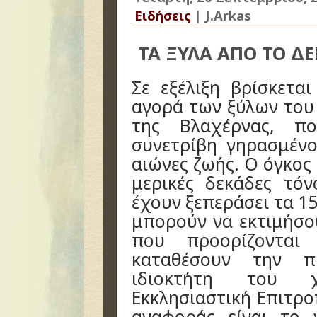
Ειδήσεις
|
J.Arkas
ΤΑ ΞΥΛΑ ΑΠΟ ΤΟ Δ
Σε εξέλιξη βρίσκετα
αγορά των ξύλων του
της Βλαχέρνας, π
συνετρίβη γηρασμέν
αιώνες ζωής. Ο όγκος
μερικές δεκάδες τό
έχουν ξεπεράσει τα 1
μπορούν να εκτιμήσο
που προορίζονται
καταθέσουν την π
ιδιοκτήτη του 
Εκκλησιαστική Επιτρο
αναφοράς είναι το 