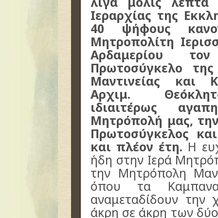
λίγα μόλις λεπτά
Ιεραρχίας της Εκκλ
40 ψήφους κανον
Μητροπολίτη Ιερισ
Αρδαμερίου τον
Πρωτοσύγκελο της
Μαντινείας και Κ
Αρχιμ. Θεόκλητ
ιδιαιτέρως αγαπ
Μητρόπολή μας, τη
Πρωτοσύγκελος και
και πλέον έτη.
Η ευχ
ήδη στην Ιερά Μητρόπ
την Μητρόπολη Μαντ
όπου τα Καμπανα
αναμεταδίδουν την 
άκρη σε άκρη των δύ