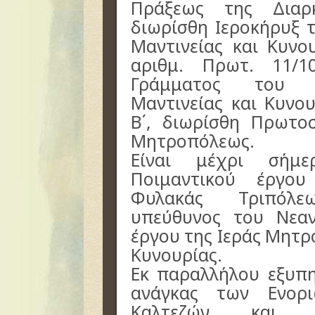
Πράξεως της Διαρ
διωρίσθη Ιεροκήρυξ 
Μαντινείας και Κυνο
αριθμ. Πρωτ. 11/10
Γράμματος του Σ
Μαντινείας και Κυνο
Β΄, διωρίσθη Πρωτο
Μητροπόλεως.
Είναι μέχρι σήμε
Ποιμαντικού έργου
Φυλακάς Τριπόλε
υπεύθυνος του Νεαν
έργου της Ιεράς Μητρ
Κυνουρίας.
Εκ παραλλήλου εξυπη
ανάγκας των Ενορ
Καλτεζών και Τ