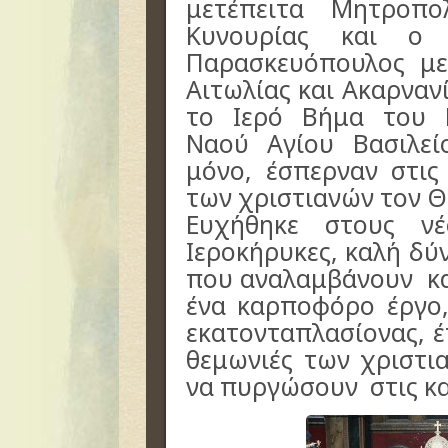
μετέπειτα Μητροπο
Κυνουρίας και ο 
Παρασκευόπουλος με
Αιτωλίας και Ακαρνανί
το Ιερό Βήμα του 
Ναού Αγίου Βασιλεί
μόνο, έσπερναν στις
των χριστιανών τον Θ
Ευχήθηκε στους νέ
Ιεροκήρυκες, καλή δ
που αναλαμβάνουν κα
ένα καρποφόρο έργο
εκατονταπλασίονας, έ
θεμωνιές των χριστ
να πυργώσουν στις κα