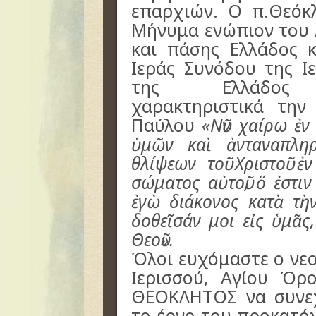
επαρχιών. Ο π.Θεόκ
Μήνυμα ενώπιον του
και πάσης Ελλάδος κ
Ιεράς Συνόδου της Ι
της Ελλάδος ε
χαρακτηριστικά τη
Παύλου
«Νῦν χαίρω ἐν
ὑμῶν καὶ ἀνταναπλη
θλίψεων τοῦ Χριστοῦ ἐ
σώματος αὐτοῦ, ὅ ἐστιν
ἐγὼ διάκονος κατὰ τὴν
δοθεῖσάν μοι εἰς ὑμᾶς
Θεοῦ».
Όλοι ευχόμαστε ο νε
Ιερισσού, Αγίου Όρ
ΘΕΟΚΛΗΤΟΣ να συνεχ
το έργο του προκατό