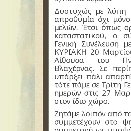
Δυστυχώς με λύπη 
απροθυμία όχι μόν
μελών. Έτσι όπως ο
καταστατικού, ο σ
Γενική Συνέλευση μ
ΚΥΡΙΑΚΗ 20 Μαρτίο
Αίθουσα του Πνε
Βλαχέρνας. Σε περ
υπάρξει πάλι απαρτ
τότε πάμε σε Τρίτη Γ
ημερών στις 27 Μαρ
στον ίδιο χώρο.
Ζητάμε λοιπόν από τ
συμμετέχουν στο ψ
συμμετοχή ως υποψήφ