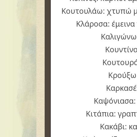
Κουτουλάω: χτυπώ μ
Κλάροσα: έμεινα
Καλιγώνω
Κουντίν
Κουτουρ
Κρούξω
Καρκασέ
Καψόνιασα:
Κιτάπια: γρα
Κακάβι: κ