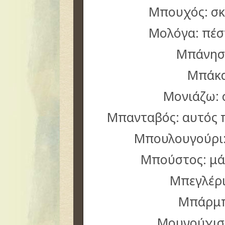
Μπουχός: σ
Μολόγα: πέστ
Μπάνησε
Μπάκα
Μονιάζω:
Μπανταβός: αυτός 
Μπουλουγούρι:
Μπούστος: μά
Μπεγλέρι
Μπάρμπ
Μουνούχισ