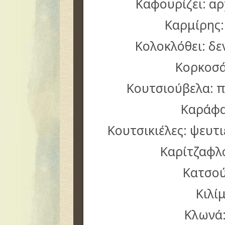
Καφουρίζει: αρχ
Καρμίρης:
Κολοκλόθει: δ
Κορκοσά
Κουτσιούβελα: π
Καράφα
Κουτσικιέλες: ψευτι
Καρίτζαφλ
Κατσού
Κιλίμ
Κλωνά