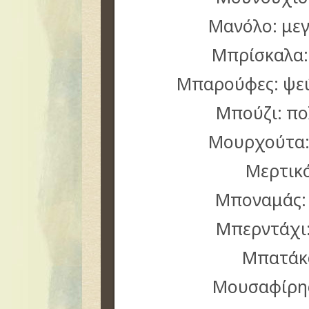
Μανόλο: με
Μπρίσκαλα:
Μπαρούφες: ψεύ
Μπούζι: πο
Μουρχούτα:
Μερτικό
Μποναμάς:
Μπερντάχι
Μπατάκ
Μουσαφίρης