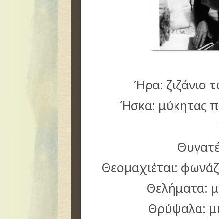
Ήρα: ζιζάνιο 
Ήσκα: μύκητας π
Θυγατέ
Θεομαχιέται: φωνάζε
Θελήματα: μ
Θρύψαλα: μ