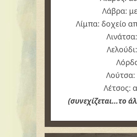
Λάβρα: μ
Λίμπα: δοχείο α
Λινάτσα
Λελούδι
Λόρδα
Λούτσα:
Λέτσος: 
(συνεχίζεται…το ά