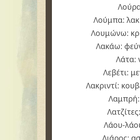
Λούρα
Λούμπα: λακ
Λουμώνω: κρ
Λακάω: φεύ
Λάτα: 
Λεβέτι: μ
Λακριντί: κουβ
Λαμπρή:
Λατζίτες
Λάου-λάου
Λιάρος: 