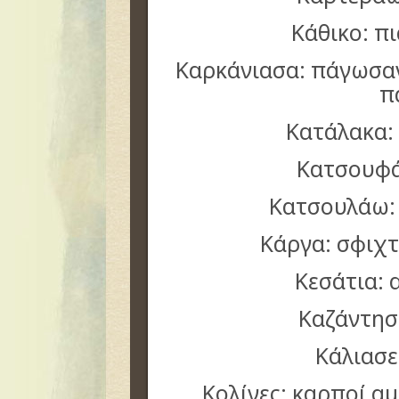
Κάθικο: π
Καρκάνιασα: πάγωσαν
π
Κατάλακα: 
Κατσουφά
Κατσουλάω
Κάργα: σφιχτ
Κεσάτια: 
Καζάντησ
Κάλιασε
Κολίνες: καρποί α