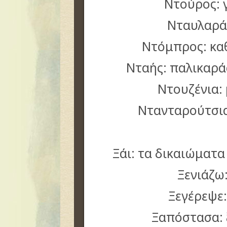
Ντούρος: γ
Νταυλαρά
Ντόμπρος: κα
Νταής: παλικαρά
Ντουζένια:
Ντανταρούτσι
Ξάι: τα δικαιώματα
Ξενιάζω
Ξεγέρεψε
Ξαπόστασα: