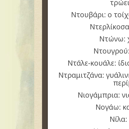
τρώε
Ντουβάρι: ο τοί
Ντερλίκοσα
Ντώνω:
Ντουγρού:
Ντάλε-κουάλε: ίδ
Ντραμιτζάνα: γυάλι
περ
Νιογάμπρια: ν
Νογάω: κ
Νίλα: