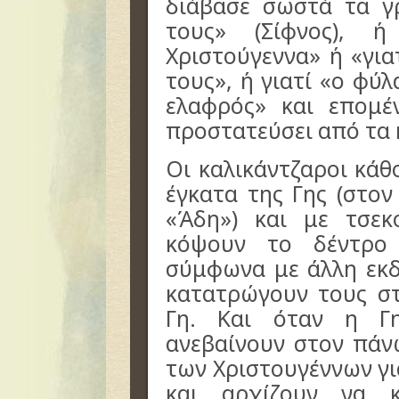
διάβασε σωστά τα γ
τους» (Σίφνος), 
Χριστούγεννα» ή «γι
τους», ή γιατί «ο φύλ
ελαφρός» και επομέ
προστατεύσει από τα 
Οι καλικάντζαροι κάθ
έγκατα της Γης (στο
«Άδη») και με τσε
κόψουν το δέντρο
σύμφωνα με άλλη εκδ
κατατρώγουν τους σ
Γη. Και όταν η Γη
ανεβαίνουν στον πά
των Χριστουγέννων γι
και αρχίζουν να 