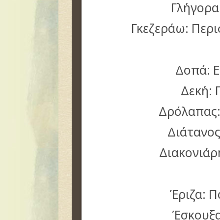
Γλήγορα
Γκεζεράω: Περ
Δοπά: 
Δεκή: 
Δρόλαπας:
Διάτανος
Διακονιάρ
Έριζα: Π
Έσκουξ