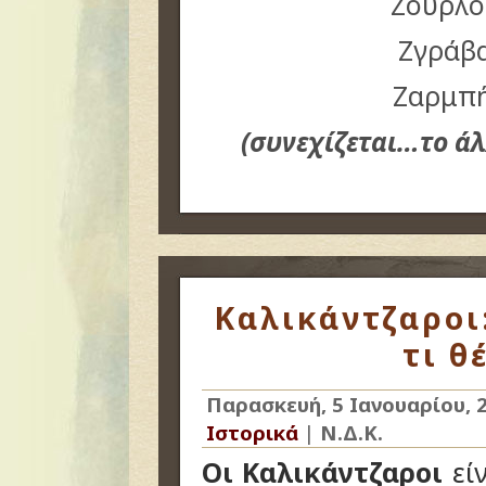
Ζουρλό
Ζγράβ
Ζαρμπή
(συνεχίζεται…το ά
Καλικάντζαροι:
τι θ
Παρασκευή, 5 Ιανουαρίου, 
Ιστορικά
|
Ν.Δ.Κ.
Οι Καλικάντζαροι
είν