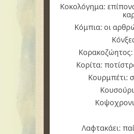
Κοκολόγημα: επίπον
κα
Κόμπια: οι αρθρ
Κόνξε
Κορακοζώητος: 
Κορίτα: ποτίστ
Κουρμπέτι: σ
Κουσούρι
Κοψοχρονι
Λαφτακάει: παί