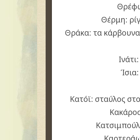
Θρέφω
Θέρμη: ρί
Θράκα: τα κάρβουνα
Ινάτι
Ίσια:
Κατόϊ: σταύλος στο
Κακάροσ
Κατσιμπούλ
Καρτεράω