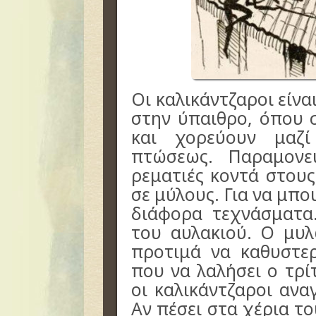
Οι καλικάντζαροι είνα
στην ύπαιθρο, όπου 
και χορεύουν μαζί
πτώσεως. Παραμονε
ρεματιές κοντά στου
σε μύλους. Για να μπ
διάφορα τεχνάσματα
του αυλακιού. Ο μυλ
προτιμά να καθυστερ
που να λαλήσει ο τρίτ
οι καλικάντζαροι ανα
Αν πέσει στα χέρια τ