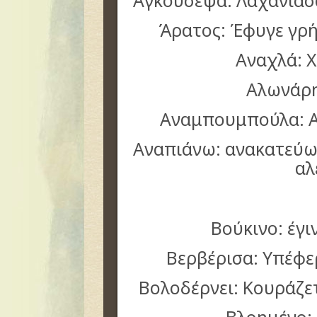
Αγκούσεψα: Λαχάνιασα
Άρατος: Έφυγε γρή
Αναχλά: 
Αλωνάρη
Αναμπουμπούλα: 
Αναπιάνω: ανακατεύω 
αλ
Βούκινο: έγι
Βερβέρισα: Υπέφε
Βολοδέρνει: Κουράζετ