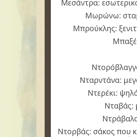
Μεσάντρα: εσωτερικ
Μωρώνω: στα
Μπρούκλης: ξενι
Μπαξέ
Ντορόβλαγγ
Νταρντάνα: με
Ντερέκι: ψηλ
Νταβάς: 
Ντράβαλα
Ντορβάς: σάκος που κ