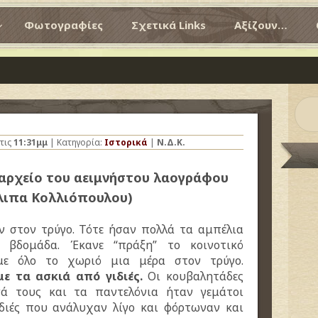
Φωτογραφίες
Σχετικά Links
Αξίζουν…
τις
11:31μμ
| Κατηγορία:
Ιστορικά
|
Ν.Δ.Κ.
 αρχείο του αειμνήστου λαογράφου
λιπα Κολλιόπουλου)
ν στον τρύγο. Τότε ήσαν πολλά τα αμπέλια
 βδομάδα. Έκανε “πράξη” το κοινοτικό
με όλο το χωριό μια μέρα στον τρύγο.
με τα ασκιά από γιδιές.
Οι κουβαλητάδες
ά τους και τα παντελόνια ήταν γεμάτοι
διές που ανάλυχαν λίγο και φόρτωναν και