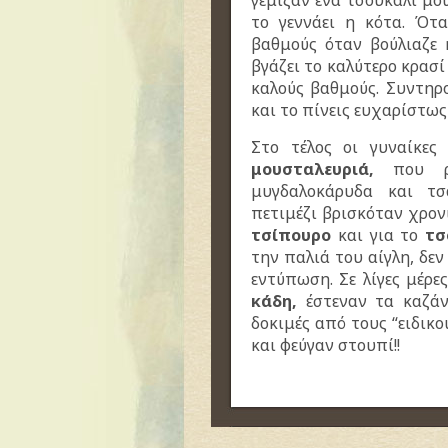
γέμιζαν ένα τσουκάλι μο
το γεννάει η κότα. Ότ
βαθμούς όταν βούλιαζε 
βγάζει το καλύτερο κρασί
καλούς βαθμούς. Συντηρ
και το πίνεις ευχαρίστως
Στο τέλος οι γυναίκε
μουσταλευριά,
που ρί
μυγδαλοκάρυδα και τσ
πετιμέζι βρισκόταν χρο
τσίπουρο
και για το
τσ
την παλιά του αίγλη, δεν
εντύπωση. Σε λίγες μέρε
κάδη,
έστεναν τα καζάνι
δοκιμές από τους “ειδικο
και φεύγαν στουπί!!