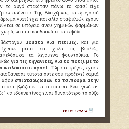
ύστο και ρίχναν ένα φρέσκο αυγό μέσα όπως
αν το αυγό στεκόταν πάνω το κρασί είχε
ήταν αδύνατο. Της Βλαχέρνας το δραγασιό
 άρωμα γιατί έχει ποικιλία σταφυλιών έχουν
ούνται σε υπόγεια άνευ χημικών φαρμάκων
 χωρίς να σου κουδουνίσει το κεφάλι.
ς βάσταγαν
μούστο για πετιμέζι
και για
χνανε μέσα στο χυλό τις βουλιές,
απελόσυκα τα λεγόμενα φουντούκια. Το
νικώς
για τις τηγανίτες, για το πότζι
με το
ουκαλόκαυτο κρασί.
Τώρα ο τρύγος έχασε
 αισθάνεσαι τίποτα ούτε σου προξενεί καμιά
ς αφού
σπιρταριζώσαν τα τσίπουρα
στην
α και βγάζαμε το τσίπουρο. Εκεί γινόταν
ύς” να ιδούνε τίνος είναι δυνατότερο το ούζο
ΧΩΡΙΣ ΣΧΟΛΙΑ