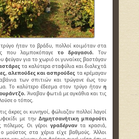
 τρύγο ήταν το βράδυ, πολλοί κοιμόταν στα
ές που λαμποκόπαγε
το δραγασιό.
Τον
υ φεύγαν για το χωριό οι γυναίκες βαστάγαν
μαστάρες
τα καλύτερα σταφύλια και διαλεχτά
τες, αλεπούδες και ασπρούδες
τα κρέμαγαν
ταβάνια των σπιτιών και τρώγανε έως του
μα. Το καλύτερο έδεσμα στον τρύγο ήταν
η
κουράντζο.
Άναβαν φωτιά με αγκάθια και τις
ούσε ο τόπος.
ις άκρες οι κυνηγοί, φώλιαζαν πολλοί λαγοί
υφεκίδι με την
Δημητσανήτικη μπαρούτι
ς πόλεμος. Οι γέροι
γραδέρναν
τα κρασιά,
ο μούστος στα χέρια είχε βαθμούς. Άλλοι