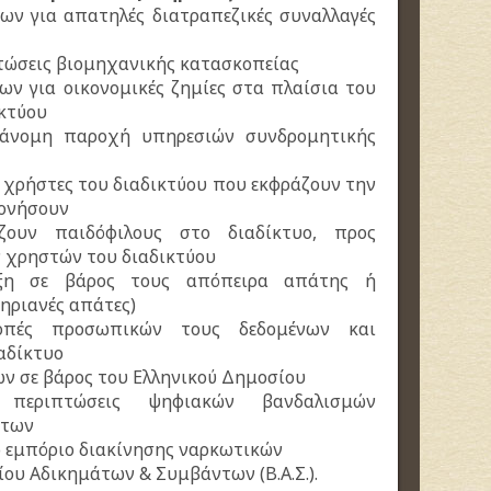
εων για απατηλές διατραπεζικές συναλλαγές
πτώσεις βιομηχανικής κατασκοπείας
εων για οικονομικές ζημίες στα πλαίσια του
ικτύου
ράνομη παροχή υπηρεσιών συνδρομητικής
 χρήστες του διαδικτύου που εκφράζουν την
τονήσουν
ουν παιδόφιλους στο διαδίκτυο, προς
 χρηστών του διαδικτύου
αξη σε βάρος τους απόπειρα απάτης ή
γηριανές απάτες)
οπές προσωπικών τους δεδομένων και
αδίκτυο
ων σε βάρος του Ελληνικού Δημοσίου
 περιπτώσεις ψηφιακών βανδαλισμών
άτων
κό εμπόριο διακίνησης ναρκωτικών
ίου Αδικημάτων & Συμβάντων (Β.Α.Σ.).