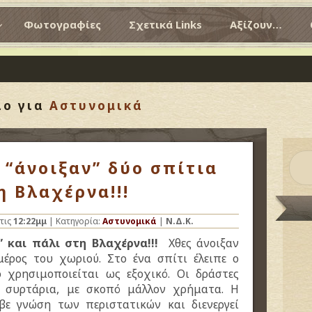
Φωτογραφίες
Σχετικά Links
Αξίζουν…
ίο για
Αστυνομικά
 “άνοιξαν” δύο σπίτια
η Βλαχέρνα!!!
τις
12:22μμ
| Κατηγορία:
Αστυνομικά
|
Ν.Δ.Κ.
 και πάλι στη Βλαχέρνα!!!
Χθες άνοιξαν
έρος του χωριού. Στο ένα σπίτι έλειπε ο
ο χρησιμοποιείται ως εξοχικό. Οι δράστες
ι συρτάρια, με σκοπό μάλλον χρήματα.
Η
βε γνώση των περιστατικών και διενεργεί