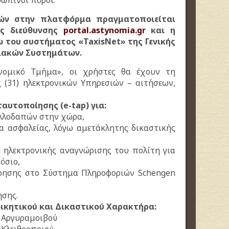
ρώπινοι πόροι.
ών στην πλατφόρμα πραγματοποιείται
ής διεύθυνσης
portal.astynomia.gr
και η
 του συστήματος «TaxisNet» της Γενικής
ιακών Συστημάτων.
νομικό Τμήμα», οι χρήστες θα έχουν τη
 (31) ηλεκτρονικών Υπηρεσιών – αιτήσεων,
ταυτοποίησης (e-tap) για:
 αλλοδαπών στην χώρα,
ία ασφαλείας, λόγω αμετάκλητης δικαστικής
ή ηλεκτρονικής αναγνώρισης του πολίτη για
όσιο,
ρησης στο Σύστημα Πληροφοριών Schengen
ησης.
οικητικού και Δικαστικού Χαρακτήρα:
ς Αργυραμοιβού