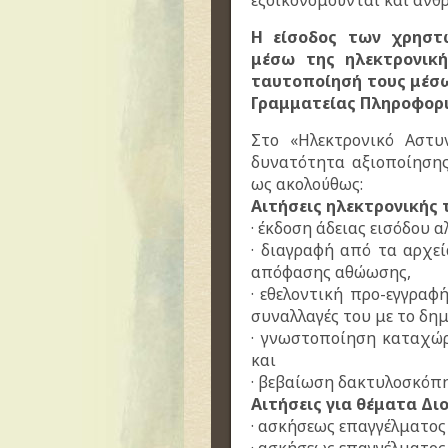
εξοικονομούνται και ανθ
Η είσοδος των χρηστ
μέσω της ηλεκτρονικ
ταυτοποίησή τους μέσω
Γραμματείας Πληροφορ
Στο «Ηλεκτρονικό Αστυ
δυνατότητα αξιοποίησης
ως ακολούθως:
Αιτήσεις ηλεκτρονικής 
· έκδοση άδειας εισόδου
· διαγραφή από τα αρχε
απόφασης αθώωσης,
· εθελοντική προ-εγγραφ
συναλλαγές του με το δημ
· γνωστοποίηση καταχώ
και
· βεβαίωση δακτυλοσκόπ
Αιτήσεις για θέματα Δι
· ασκήσεως επαγγέλματο