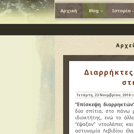
Αρχική
Blog
Ιστορία
Αρχε
Διαρρήκτες
στ
Τετάρτη, 23 Νοεμβρίου, 2016
σ
“Επίσκεψη διαρρηκτών”
δύο σπίτια, στο πάνω μ
ιδιοκτήτης, ενώ το άλλ
“έψαξαν” ντουλάπες κα
αστυνομία Λεβιδίου έλα