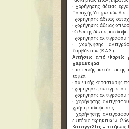
· ασκήσεως επαγγέλματος
· χορήγησης άδειας εργ
Παροχής Υπηρεσιών Ασφα
· χορήγησης άδειας κατο
· χορήγησης άδειας οπλο
· έκδοσης άδειας κυκλοφ
· χορήγησης αντιγράφου
· χορήγησης αντιγρ
Συμβάντων (Β.Α.Σ.)
Αιτήσεις από Φορείς 
χαρακτήρα:
· ποινικής κατάστασης 
τομέα
· ποινικής κατάστασης π
· χορήγησης αντιγράφου
· χορήγησης αντιγράφου 
· χορήγησης αντιγράφο
χρήση οπλοφορίας
· χορήγησης αντιγράφο
εμπόριο εκρηκτικών υλώ
Καταγγελίες – αιτήσεις