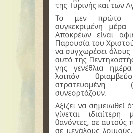
της Τυρινής και των 
Το μεν πρώτο με
συγκεκριμένη μέρα
Αποκρέων είναι αφ
Παρουσία του Χριστού
να συγχωρέσει όλους 
αυτό της Πεντηκοστής
γης γενέθλια ημέρα
λοιπόν θριαμβεύ
στρατευομένη (
συνεορτάζουν.
Αξίζει να σημειωθεί 
γίνεται ιδιαίτερη
θανόντες, σε αυτούς 
σε μεγάλους λοιμούς,