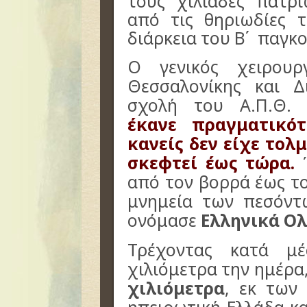
τους χιλιάδες
πατρι
από τις θηριωδίες 
διάρκεια του Β΄ παγκ
Ο γενικός χειρουρ
Θεσσαλονίκης και Δ
σχολή του Α.Π.Θ
έκανε πραγματικό
κανείς δεν είχε τολ
σκεφτεί έως τώρα.
από τον βορρά έως το
μνημεία των πεσόντ
ονόμασε
Ελληνικά Ο
Τρέχοντας κατά μ
χιλιόμετρα την ημέρα
χιλιόμετρα
, εκ των