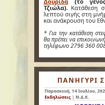
Δουρίδα
(το γένος
Τζιώλα).
Κατάθεση σ
λεπτού σιγής στη μν
και ανάκρουση του Εθ
* Για την κατάθεση στ
θα πρέπει να επικοινων
τηλέφωνο 2796 360 008
ΠΑΝΗΓΥΡΙ Σ
Παρασκευή, 14 Ιουλίου, 20
Εκδηλώσεις
|
Ν.Δ.Κ.