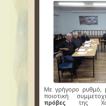
Με γρήγορο ρυθμό, μ
ποιοτική συμμετ
πρόβες
της Χορω