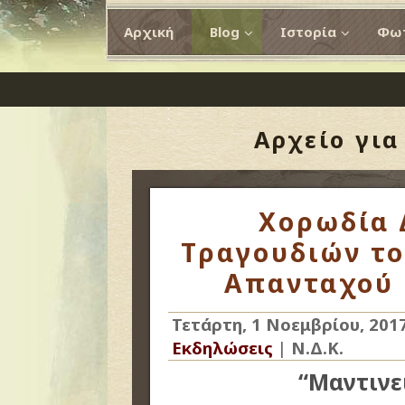
Αρχική
Blog
Ιστορία
Φωτ
Αρχείο γι
Χορωδία 
Τραγουδιών το
Απανταχού 
Τετάρτη, 1 Νοεμβρίου, 201
Εκδηλώσεις
|
Ν.Δ.Κ.
“Μαντινε