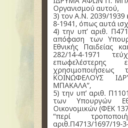
ΙΔΡΥΜΑ ΑΦΩΝ Π. ΜΠΑ
Οργανισμού αυτού,
3) τον Α.Ν. 2039/1939 
8-1941, όπως αυτά ισ
4) την υπ’ αριθ. Π47
απόφαση των Υπουρ
Εθνικής Παιδείας κ
282/14-4-1971 τε
επωφελέστερης ε
χρησιμοποιήσεως 
ΚΟΙΝΩΦΕΛΟΥΣ ΙΔ
ΜΠΑΚΑΛΑ”,
5) την υπ’ αριθ. Π11
των Υπουργών Εθν
Οικονομικών (ΦΕΚ 137
“περί τροποπο
αριθ.Π4713/1697