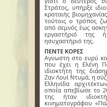
γιατί ο δεύτερος σ
Στράτος, υπήρξε ιδι
κραταιής βιομηχανίας
τούτοις ο τρόπος ζω
από σεμνός έως ασκητ
εργαστήριό της 
ησυχαστήριό της.
ΠΕΝΤΕ ΚΟΡΕΣ
Αγνωστη στο ευρύ κοι
που έχει η Ελένη Π
ιδιοκτήτη της διάση
Ζαν Λουί Ντυμά, η σύ
Ελληνίδα αρχιτέκτω
οποία απεβίωσε το 2
της ήταν ιδιοκτή
κινηματογράφου «Πα