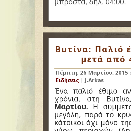
μπροστά, δηλ. 04:00.
Βυτίνα: Παλιό 
μετά από 4
Πέμπτη, 26 Μαρτίου, 2015
Ειδήσεις
|
J.Arkas
Ένα παλιό έθιμο α
χρόνια, στη Βυτίν
Μαρτίου.
Η συμμετο
μεγάλη, παρά το κρ
κάτοικοι όχι μόνο τη
γύρω περιοχών (Δη