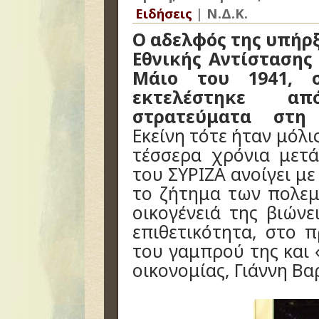
Ειδήσεις
|
Ν.Δ.Κ.
Ο αδελφός της υπήρ
Εθνικής Αντίστασης
Μάιο του 1941, σ
εκτελέστηκε α
στρατεύματα στη 
Εκείνη τότε ήταν μόλ
τέσσερα χρόνια μετ
του ΣΥΡΙΖΑ ανοίγει μ
το ζήτημα των πολε
οικογένειά της βιώνε
επιθετικότητα, στο
του γαμπρού της και 
οικονομίας, Γιάννη Β