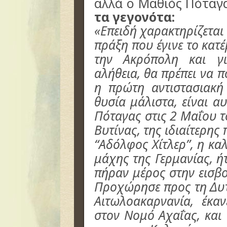
αλλά ο Μαθιός Πόταγ
τα γεγονότα:
«Επειδή χαρακτηρίζεται
πράξη που έγινε το κατ
την Ακρόπολη και γ
αλήθεια, θα πρέπει να π
η πρώτη αντιστασιακή
θυσία μάλιστα, είναι α
Πόταγας στις 2 Μαΐου τ
Βυτίνας, της ιδιαίτερης
“Αδόλφος Χίτλερ”, η κ
μάχης της Γερμανίας, ή
πήραν μέρος στην εισβο
Προχώρησε προς τη Δυτ
Αιτωλοακαρνανία, έκα
στον Νομό Αχαΐας, και 