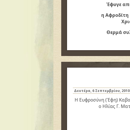
Έφυγε από
η Αφροδίτη 
Χρι
Θερμά συ
Δευτέρα, 6 Σεπτεμβρίου, 2010
Η Ευφροσύνη (Έφη) Καβο
ο Ηλίας Γ. Μα