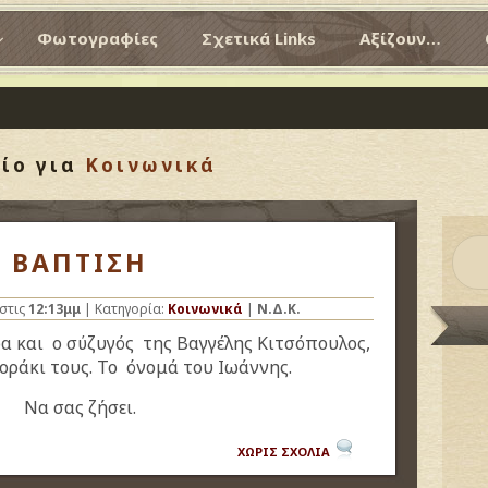
Φωτογραφίες
Σχετικά Links
Αξίζουν…
ίο για
Κοινωνικά
ΒΑΠΤΙΣΗ
στις
12:13μμ
| Κατηγορία:
Κοινωνικά
|
Ν.Δ.Κ.
α και ο σύζυγός της Βαγγέλης Κιτσόπουλος,
οράκι τους. Το όνομά του Ιωάννης.
Ν
α σας ζήσει.
ΧΩΡΙΣ ΣΧΟΛΙΑ