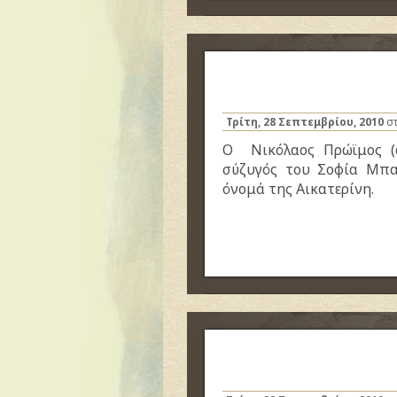
Τρίτη, 28 Σεπτεμβρίου, 2010
στ
Ο Νικόλαος Πρώϊμος (α
σύζυγός του Σοφία Μπα
όνομά της Αικατερίνη.