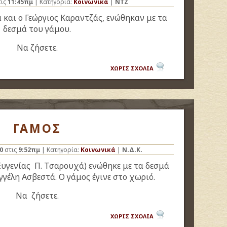
ις
11:45πμ
| Κατηγορία:
Κοινωνικά
|
NTZ
και ο Γεώργιος Καραντζάς, ενώθηκαν με τα
δεσμά του γάμου.
Να ζήσετε.
ΧΩΡΙΣ ΣΧΟΛΙΑ
ΓΑΜΟΣ
0
στις
9:52πμ
| Κατηγορία:
Κοινωνικά
|
Ν.Δ.Κ.
Ευγενίας Π. Τσαρουχά) ενώθηκε με τα δεσμά
γγέλη Ασβεστά. Ο γάμος έγινε στο χωριό.
Να ζήσετε.
ΧΩΡΙΣ ΣΧΟΛΙΑ