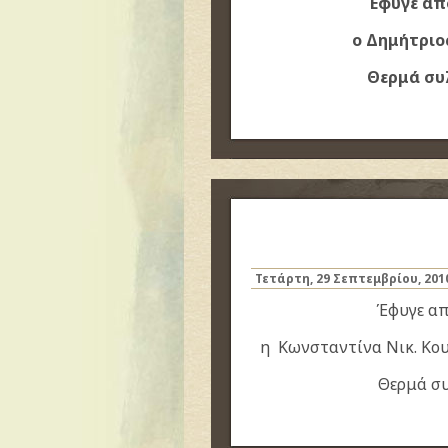
Έφυγε από
ο Δημήτριο
Θερμά συ
Τετάρτη, 29 Σεπτεμβρίου, 201
Έφυγε απ
η Κωνσταντίνα Νικ. Κου
Θερμά συ