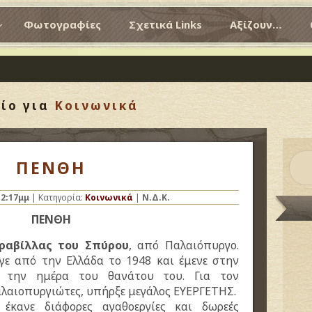
Φωτογραφίες
Σχετικά Links
Αξίζουν…
ίο για
Κοινωνικά
ΠΕΝΘΗ
12:17μμ
| Κατηγορία:
Κοινωνικά
|
Ν.Δ.Κ.
ΠΕΝΘΗ
Δραβίλλας του Σπύρου
, από Παλαιόπυργο.
γε από την Ελλάδα το 1948 και έμενε στην
 την ημέρα του θανάτου του. Για τον
αλαιοπυργιώτες, υπήρξε μεγάλος ΕΥΕΡΓΕΤΗΣ.
έκανε διάφορες αγαθοεργίες και δωρεές