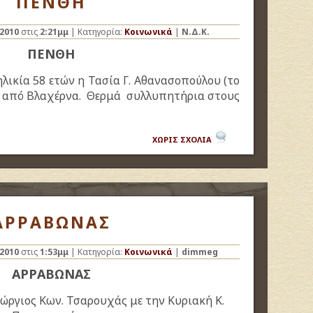
ΠΕΝΘΗ
2010
στις
2:21μμ
| Κατηγορία:
Κοινωνικά
|
Ν.Δ.Κ.
ΠΕΝΘΗ
λικία 58 ετών η Τασία Γ. Αθανασοπούλου (το
), από Βλαχέρνα. Θερμά συλλυπητήρια στους
ΧΩΡΙΣ ΣΧΟΛΙΑ
ΑΡΡΑΒΩΝΑΣ
2010
στις
1:53μμ
| Κατηγορία:
Κοινωνικά
|
dimmeg
ΑΡΡΑΒΩΝΑΣ
ώργιος Κων. Τσαρουχάς με την Κυριακή Κ.