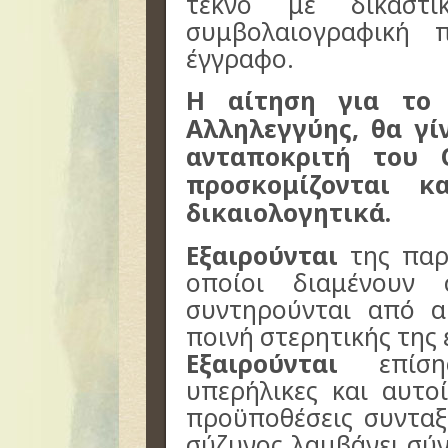
τέκνο με δικαστ
συμβολαιογραφική 
έγγραφο.
Η αίτηση για το 
Αλληλεγγύης, θα γί
ανταποκριτή του 
προσκομίζονται κ
δικαιολογητικά.
Εξαιρούνται
της παρο
οποίοι διαμένουν
συντηρούνται από α
ποινή στερητικής της 
Εξαιρούνται
επίσης
υπερήλικες και αυτο
προϋποθέσεις συνταξ
σύζυγος λαμβάνει σύ