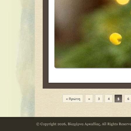
« Πρώτη
«
3
4
5
6