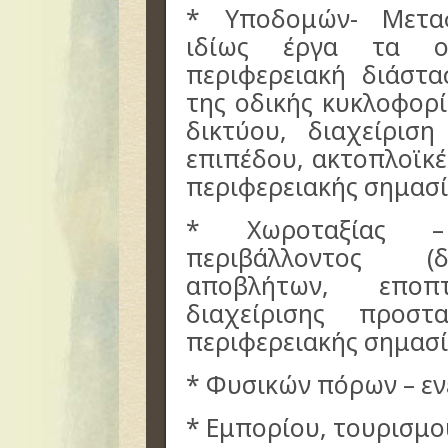
* Υποδομών- Μεταφ
ιδίως έργα τα ο
περιφερειακή διάστ
της οδικής κυκλοφορ
δικτύου, διαχείρισ
επιπέδου, ακτοπλοϊκέ
περιφερειακής σημασί
* Χωροταξίας –
περιβάλλοντος (δ
αποβλήτων, επο
διαχείρισης προστ
περιφερειακής σημασία
* Φυσικών πόρων – εν
* Εμπορίου, τουρισμο