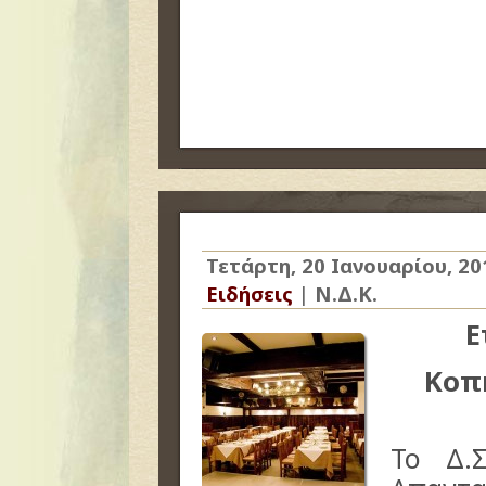
Τετάρτη, 20 Ιανουαρίου, 20
Ειδήσεις
|
Ν.Δ.Κ.
Ε
Κοπή
Το Δ.