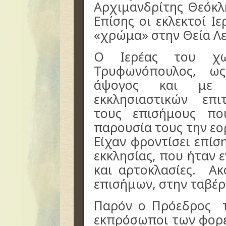
Αρχιμανδρίτης Θεόκλη
Επίσης οι εκλεκτοί Ι
«χρώμα» στην Θεία Λε
Ο Ιερέας του χω
Τρυφωνόπουλος, ως
άψογος και με 
εκκλησιαστικών επ
τους επισήμους π
παρουσία τους την εο
Είχαν φροντίσει επίσ
εκκλησίας, που ήταν
και αρτοκλασίες.
Ακο
επισήμων, στην ταβέρ
Παρόν ο Πρόεδρος τ
εκπρόσωποι των φορέ