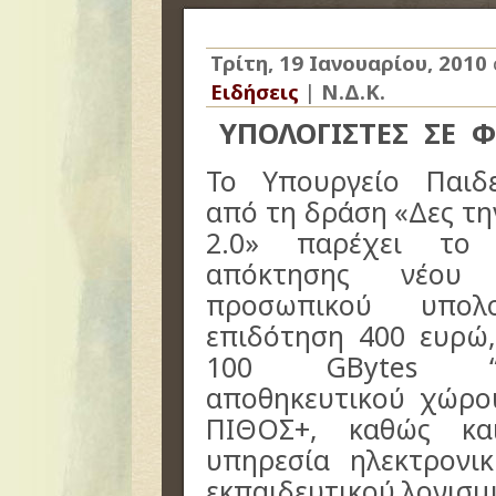
Τρίτη, 19 Ιανουαρίου, 2010
Ειδήσεις
|
Ν.Δ.Κ.
ΥΠΟΛΟΓΙΣΤΕΣ ΣΕ
Φ
Το Υπουργείο Παιδ
από τη δράση «Δες τ
2.0» παρέχει το 
απόκτησης νέου 
προσωπικού υπολ
επιδότηση 400 ευρώ
100 GBytes “on
αποθηκευτικού χώρο
ΠΙΘΟΣ+, καθώς κα
υπηρεσία ηλεκτρονι
εκπαιδευτικού λογισμ