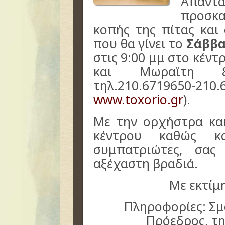
Απαντα
προσκα
κοπής της πίτας και
που θα γίνει το
Σάββα
στις 9:00 μμ στο κέντ
και Μωραϊτη 8
τηλ.210.6719650-210.
www.toxorio.gr
).
Με την ορχήστρα και
κέντρου καθώς κα
συμπατριώτες, σας
αξέχαστη βραδιά.
Με εκτίμη
Πληροφορίες: Σ
Πρόεδρος, τη