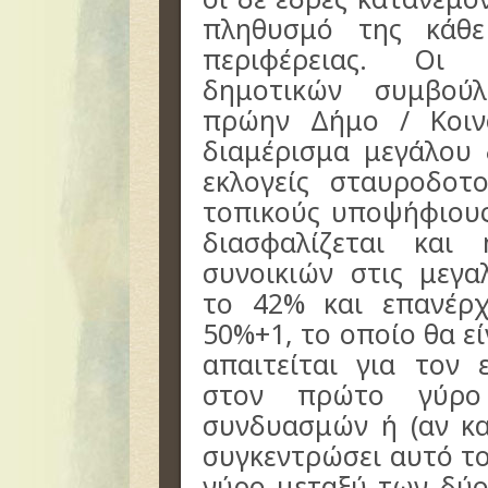
πληθυσμό της κάθε
περιφέρειας. Οι 
δημοτικών συμβού
πρώην Δήμο / Κοιν
διαμέρισμα μεγάλου 
εκλογείς σταυροδοτ
τοπικούς υποψήφιου
διασφαλίζεται κα
συνοικιών στις μεγα
το 42% και επανέρ
50%+1, το οποίο θα ε
απαιτείται για τον
στον πρώτο γύρο
συνδυασμών ή (αν κ
συγκεντρώσει αυτό τ
γύρο μεταξύ των δύ