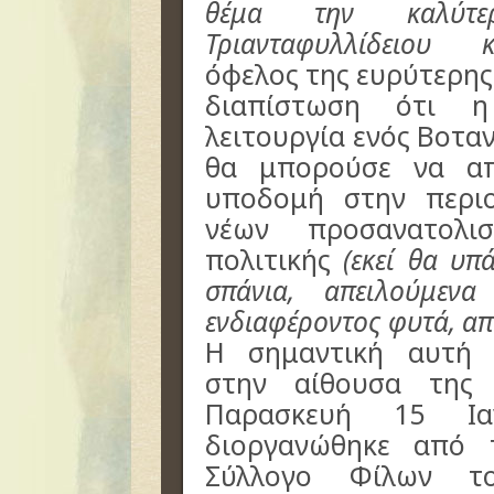
θέμα την καλύτε
Τριανταφυλλίδειου
όφελος της ευρύτερης
διαπίστωση ότι η
λειτουργία ενός Βοτα
θα μπορούσε να απ
υποδομή στην περι
νέων προσανατολι
πολιτικής
(εκεί θα υπ
σπάνια, απειλούμενα
ενδιαφέροντος φυτά, απ
Η σημαντική αυτή 
στην αίθουσα της
Παρασκευή 15 Ια
διοργανώθηκε από 
Σύλλογο Φίλων το