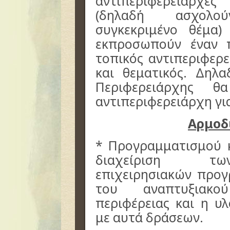
αντιπεριφερειάρχες
(δηλαδή ασχολο
συγκεκριμένο θέμα)
εκπροσωπούν έναν 
τοπικός αντιπεριφερε
και θεματικός. Δηλα
Περιφερειάρχης θ
αντιπεριφερειάρχη γι
Αρμοδ
* Προγραμματισμού κ
διαχείριση τω
επιχειρησιακών προ
του αναπτυξιακο
περιφέρειας και η υ
με αυτά δράσεων.