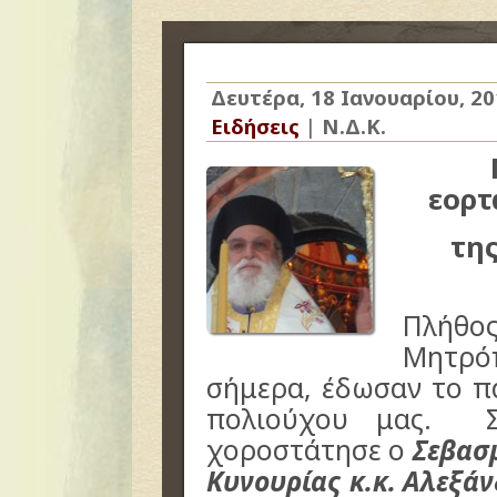
Δευτέρα, 18 Ιανουαρίου, 2
Ειδήσεις
|
Ν.Δ.Κ.
εορτ
τη
Πλήθ
Μητρό
σήμερα, έδωσαν το π
πολιούχου μας. Σ
χοροστάτησε ο
Σεβασμ
Κυνουρίας κ.κ. Αλεξάν