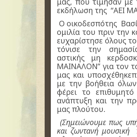
μας,
που τίμησαν με
εκδήλωση της “ΑΕΙ Μ
Ο οικοδεσπότης Βασίλ
ομιλία του πριν την 
ευχαρίστησε όλους τ
τόνισε
την
σημασ
αστικής μη κερδοσκ
ΜΑΙΝΑΛΟΝ”
για τον 
μας και υποσχέθηκε
π
με την βοήθεια όλων
φέρει
το επιθυμητό
ανάπτυξη και την π
μας πλούτου.
(Σημειώνουμε πως υπ
και ζωντανή μουσική
π