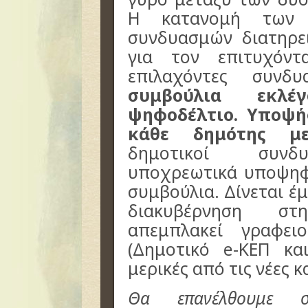
Η κατανομή των 
συνδυασμών διατηρε
για τον επιτυχόν
επιλαχόντες συνδ
συμβούλια εκλέ
ψηφοδέλτιο. Υποψή
κάθε δημότης με
δημοτικοί συνδυ
υποχρεωτικά υποψηφί
συμβούλια. Δίνεται έ
διακυβέρνηση σ
απεμπλακεί γραφει
(Δημοτικό e-ΚΕΠ κα
μερικές από τις νέες κ
Θα επανέλθουμε σ