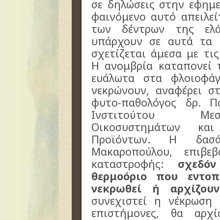
σε δηλώσεις στην εφημ
φαινόμενο αυτό απειλεί
των δέντρων της ελ
υπάρχουν σε αυτά τα 
σχετίζεται άμεσα με τι
Η ανομβρία καταπονεί 
ευάλωτα στα φλοιοφά
νεκρώνουν, αναφέρει σ
φυτο-παθολόγος δρ. Π
Ινστιτούτου Μεσ
Οικοσυστημάτων και
Προϊόντων. Η δασ
Μακαροπούλου, επιβε
καταστροφής:
σχεδό
θερμοόριο που εντοπ
νεκρωθεί ή αρχίζουν
συνεχιστεί η νέκρωση 
επιστήμονες, θα αρχ