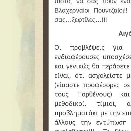
πίστα, να σας πουν ένα 
Βλαχερναίοι Πουντζαίοι!!
σας…ξεφτίλες…!!!
Αιγ
Οι προβλέψεις για
ενδιαφέρουσες υποσχέσε
και γενικώς θα περάσετε
είναι, ότι ασχολείστε 
(είσαστε προφέσορες σ
τους Παρθένους) και
μεθοδικοί, τίμιοι, 
προβληματάκι με την επι
άλλους την εντύπωση 