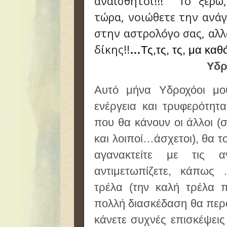
αναίσθητοι!!! Το ξέρω
τώρα, νοιώθετε την ανάγ
στην αστρολόγο σας, αλ
δίκης!!
…
Τς,τς, τς, μα καθ
Υδρ
Αυτό μήνα Υδροχόοι μου
ενέργεια και τρυφερότητα
που θα κάνουν οι άλλοι (σ
και λοιποί…άσχετοι), θα τ
αγανακτείτε με τις 
αντιμετωπίζετε, κάπως
τρέλα (την καλή τρέλα π
πολλή διασκέδαση θα περ
κάνετε συχνές επισκέψεις