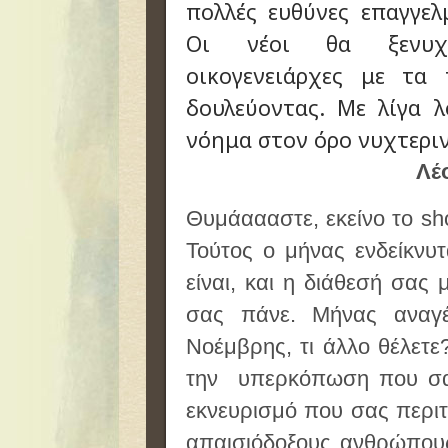
πολλές ευθύνες επαγγελμ
Οι νέοι θα ξενυχτ
οικογενειάρχες με τα 
δουλεύοντας. Με λίγα λ
νόημα στον όρο νυχτερι
Λέ
Θυμάαααστε, εκείνο το
sh
Τούτος ο μήνας ενδείκνυτ
είναι, και η διάθεσή σας 
σας πάνε. Μήνας αναγ
Νοέμβρης, τι άλλο θέλετε?
την υπερκόπωση που σας
εκνευρισμό που σας περιτρ
απαισιόδοξους ανθρώπου