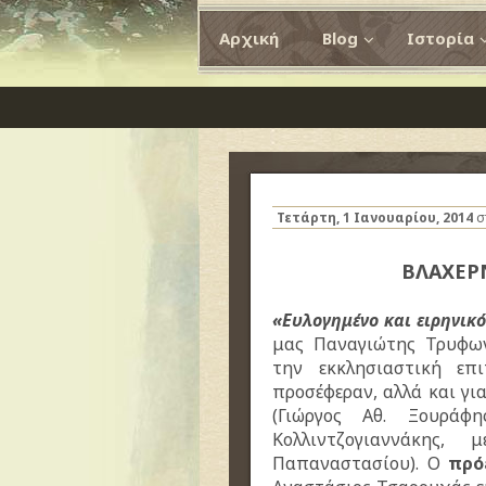
Αρχική
Blog
Ιστορία
Τετάρτη, 1 Ιανουαρίου, 2014
σ
ΒΛΑΧΕΡ
«Ευλογημένο και ειρηνικό
μας Παναγιώτης Τρυφων
την εκκλησιαστική επ
προσέφεραν, αλλά και για
(Γιώργος Αθ. Ξουράφη
Κολλιντζογιαννάκης
Παπαναστασίου). Ο
πρό