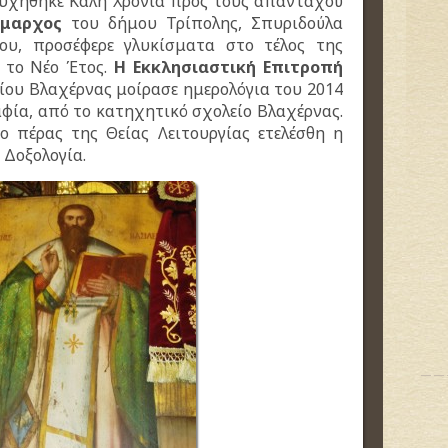
υχήθηκε Καλή Χρονιά προς τους απανταχού
ήμαρχος
του δήμου Τρίπολης, Σπυριδούλα
ου, προσέφερε γλυκίσματα στο τέλος της
α το Νέο Έτος.
Η Εκκλησιαστική Επιτροπή
ίου Βλαχέρνας μοίρασε ημερολόγια του 2014
φία, από το κατηχητικό σχολείο Βλαχέρνας.
ο πέρας της Θείας Λειτουργίας ετελέσθη η
 Δοξολογία.