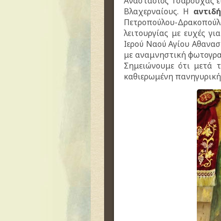
Αναστάσιος Τσαρουχάς ε
Βλαχερναίους. Η
αντιδ
Πετροπούλου-Δρακοπούλ
λειτουργίας με ευχές γι
Ιερού Ναού Αγίου Αθανασ
με αναμνηστική φωτογρα
Σημειώνουμε ότι μετά τ
καθιερωμένη πανηγυρική