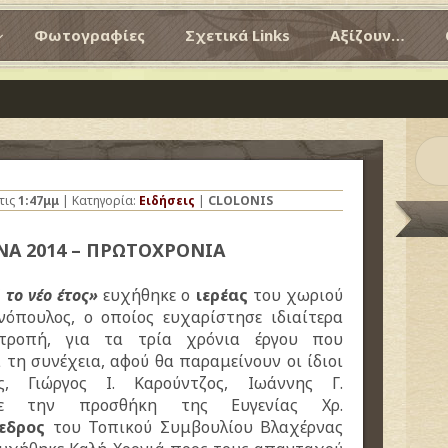
Φωτογραφίες
Σχετικά Links
Αξίζουν…
τις
1:47μμ
| Κατηγορία:
Ειδήσεις
|
CLOLONIS
ΝΑ 2014 – ΠΡΩΤΟΧΡΟΝΙΑ
 το νέο έτος»
ευχήθηκε ο
ιερέας
του χωριού
όπουλος, ο οποίος ευχαρίστησε ιδιαίτερα
ιτροπή, για τα τρία χρόνια έργου που
 τη συνέχεια, αφού θα παραμείνουν οι ίδιοι
ς, Γιώργος Ι. Καρούντζος, Ιωάννης Γ.
, με την προσθήκη της Ευγενίας Χρ.
εδρος
του Τοπικού Συμβουλίου Βλαχέρνας