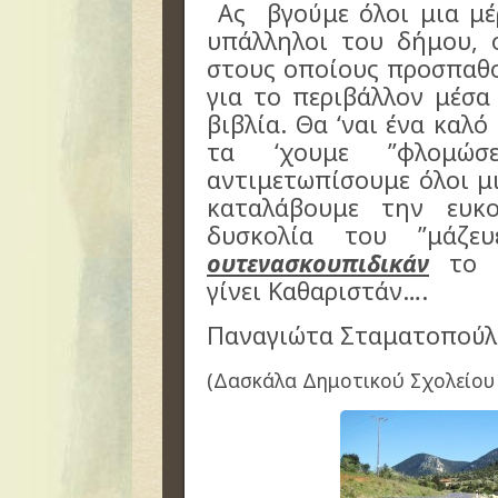
Ας βγούμε όλοι μια μέρα
υπάλληλοι του δήμου, 
στους οποίους προσπαθο
για το περιβάλλον μέσα
βιβλία. Θα ‘ναι ένα καλ
τα ‘χουμε ”φλομώσ
αντιμετωπίσουμε όλοι μ
καταλάβουμε την ευκ
δυσκολία του ”μάζε
ουτενασκουπιδικάν
το Σ
γίνει Καθαριστάν….
Παναγιώτα Σταματοπού
(Δασκάλα Δημοτικού Σχολείου 