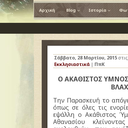
Αρχική
Blog
Ιστορία
Φωτ
Σάββατο, 28 Μαρτίου, 2015
στι
Εκκλησιαστικά
|
ΠπΚ
Ο ΑΚΑΘΙΣΤΟΣ ΥΜΝΟΣ
ΒΛΑ
Την Παρασκευή το απόγ
όπως σε όλες τις ενορί
εψάλλη ο Ακάθιστος Ύμ
Αθανασίου κλείνοντ