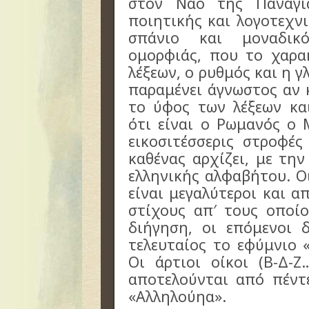
στον Ναό της Παναγί
ποιητικής και λογοτεχν
σπάνιο και μοναδικό
ομορφιάς, που το χαρα
λέξεων, ο ρυθμός και η 
παραμένει άγνωστος αν κ
το ύφος των λέξεων κα
ότι είναι ο Ρωμανός ο 
εικοσιτέσσερις στροφέ
καθένας αρχίζει, με την
ελληνικής αλφαβήτου. Οι
είναι μεγαλύτεροι και 
στίχους απ′ τους οποίο
διήγηση, οι επόμενοι 
τελευταίος το εφύμνιο 
Οι άρτιοι οίκοι (Β-Δ-Ζ
αποτελούνται από πέντ
«Αλληλούηα».