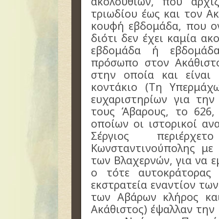
ακολουθιών, που αρχί
τριωδίου έως και τον Α
κουφή εβδομάδα, που ον
διότι δεν έχει καμία ακ
εβδομάδα ή εβδομάδ
πρόσωπο στον Ακάθιστ
στην οποία και είναι
κοντάκιο (Τη Υπερμάχ
ευχαριστηρίων για τη
τους Άβαρους, το 626,
οποίων οι ιστορικοί αν
Σέργιος περιέρχ
Κωνσταντινούπολης με 
των Βλαχερνών, για να ε
ο τότε αυτοκράτορας 
εκστρατεία εναντίον τω
των Αβάρων κλήρος και
Ακάθιστος) έψαλλαν την