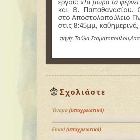
έργου:
«Τα μωρά τα φέρνει
και Θ. Παπαθανασίου. 
στο Αποστολοπούλειο Πν
στις 8:45μμ, καθημερινά,
πηγή: Τούλα Σταματοπούλου,Δα
Σχολιάστε
Όνομα
(υποχρεωτικό)
Email
(υποχρεωτικό)