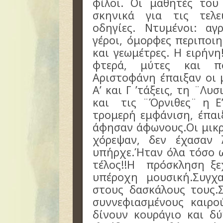
φίλοι. Οι μαθητές το
σκηνικά για τις τελε
οδηγίες. Ντυμένοι: αγρ
γέροι, όμορφες περιποιη
και γεωμέτρες. Η ειρήνη
φτερά, μύτες και π
Αριστοφάνη έπαιξαν οι
Α’ και Γ ’τάξεις, τη ¨Λυσ
και τις ¨Όρνιθες¨ η Ε’
τρομερή εμφάνιση, έπαι
άφησαν άφωνους.Οι μικρ
χόρεψαν, δεν έχασαν 
υπήρχε.Ήταν όλα τόσο 
τέλος!!Η πρόσκληση ξε
υπέροχη μουσική.Συγχ
στους δασκάλους τους.
συννεφιασμένους καιρ
δίνουν κουράγιο και δ