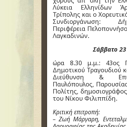
χορούς απ’ όλη την Ελ
Λύκεια Ελληνίδων Άρ
Τρίπολης και ο Χορευτικ
Συνδιοργάνωση: Δή
Περιφέρεια Πελοποννήσο
Λαγκαδινών.
Σάββατο 23
ώρα 8.30 μ.μ.: 43ος 
Δημοτικού Τραγουδιού κ
Διεύθυνση & Επιμ
Παυλόπουλος, Παρουσία
Πολίτης, δημοσιογράφος
του Νίκου Φιλιππίδη.
Κριτική επιτροπή:
– Ζωή Μάργαρη, Εντεταλμ
Λαογραφίας της Ακαδημίας