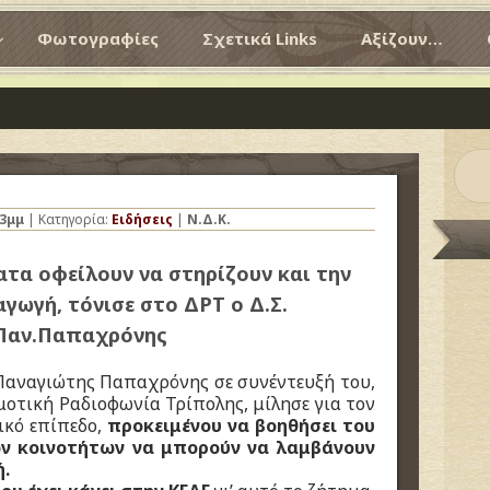
Φωτογραφίες
Σχετικά Links
Αξίζουν…
33μμ
| Κατηγορία:
Ειδήσεις
|
Ν.Δ.Κ.
τα οφείλουν να στηρίζουν και την
γωγή, τόνισε στο ΔΡΤ ο Δ.Σ.
Παν.Παπαχρόνης
Παναγιώτης Παπαχρόνης σε συνέντευξή του,
οτική Ραδιοφωνία Τρίπολης, μίλησε για τον
ικό επίπεδο,
προκειμένου να βοηθήσει του
ν κοινοτήτων να μπορούν να λαμβάνουν
.