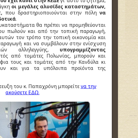
ου έχει κάνει στην ΚΕΔΕ
γι’ αυτό το ζήτημα,
νάγκη
οι μεγάλες αλυσίδες καταστημάτων,
,
που δραστηριοποιούνται στην πόλη
να
δοτικά
.
λυκαταστήματα θα πρέπει να προμηθεύονται
ου πωλούν και από την τοπική παραγωγή,
 αυτών τον τρόπο την τοπική οικονομία και
παραγωγή και να συμβάλουν στην ενίσχυση
ν αλληλεγγύης,
υπογραμμίζοντας
τός από τομάτες Πολωνίας, μπορούν και
φια τους και τομάτες από την Κανδύλα κι
ουν και για τα υπόλοιπα προϊόντα της
τευξη του κ. Παπαχρόνη μπορείτε
να την
ακούσετε ΕΔΩ.