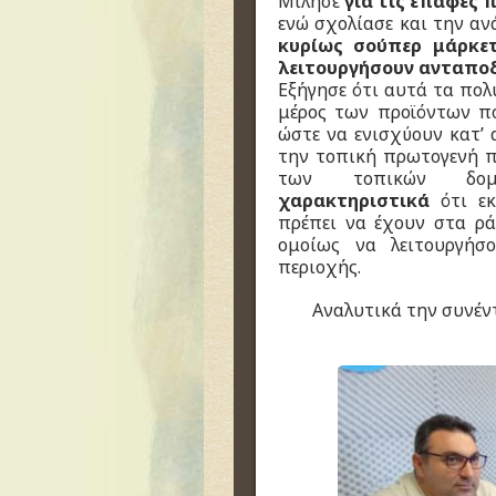
Μίλησε
για τις επαφές π
ενώ σχολίασε και την α
κυρίως σούπερ μάρκετ
λειτουργήσουν ανταπο
Εξήγησε ότι αυτά τα πο
μέρος των προϊόντων π
ώστε να ενισχύουν κατ’
την τοπική πρωτογενή 
των τοπικών δομώ
χαρακτηριστικά
ότι εκ
πρέπει να έχουν στα ρά
ομοίως να λειτουργήσ
περιοχής.
Αναλυτικά την συνέν