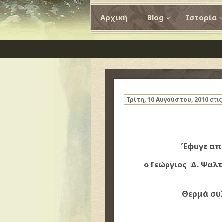
Αρχική
Blog
Ιστορία
Τρίτη, 10 Αυγούστου, 2010
στι
Έφυγε από
ο Γεώργιος Δ. Ψαλ
Θερμά συ