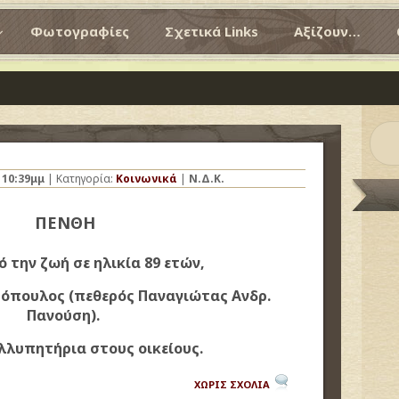
Φωτογραφίες
Σχετικά Links
Αξίζουν…
ς
10:39μμ
| Κατηγορία:
Κοινωνικά
|
Ν.Δ.Κ.
ΠΕΝΘΗ
 την ζωή σε ηλικία 89 ετών,
τόπουλος (πεθερός Παναγιώτας Ανδρ.
Πανούση).
λλυπητήρια στους οικείους.
ΧΩΡΙΣ ΣΧΟΛΙΑ