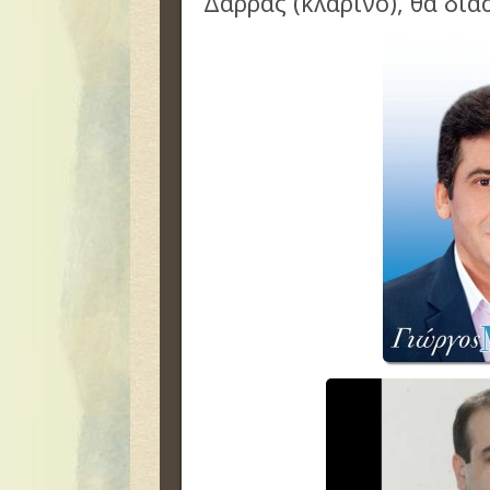
Δάρρας (κλαρίνο), θα δι