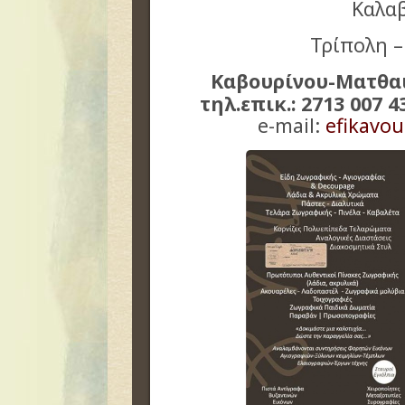
Καλα
Τρίπολη –
Καβουρίνου-Ματθα
τηλ.επικ.: 2713 007 4
e-mail:
efikavo