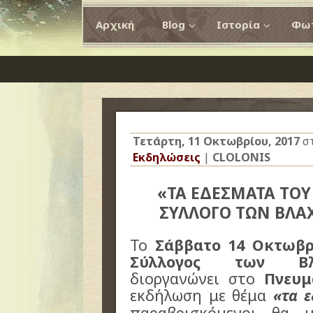
Αρχική
Blog
Ιστορία
Φωτ
Τετάρτη, 11 Οκτωβρίου, 2017
σ
Εκδηλώσεις
|
CLOLONIS
«ΤΑ ΕΔΕΣΜΑΤΑ ΤΟΥ
ΣΥΛΛΟΓΟ ΤΩΝ ΒΛΑ
Το
Σάββατο 14 Οκτωβρί
Σύλλογος των Βλα
διοργανώνει στο
Πνευμ
εκδήλωση με θέμα
«τα 
παραβρισκόμενοι θα 