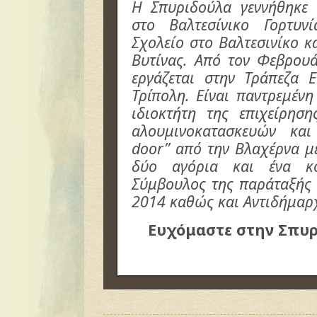
Η Σπυριδούλα γεννήθηκε 
στο Βαλτεσίνικο Γορτυν
Σχολείο στο Βαλτεσινίκο κ
Βυτίνας. Aπό τον Φεβρου
εργάζεται στην Τράπεζα 
Τρίπολη. Είναι παντρεμέν
ιδιοκτήτη της επι
χείρηση
αλουμινοκατασκευών και
door” από την Βλαχέρνα με
δύο αγόρια και ένα κορ
Σύμβουλος της παράταξής 
2014 καθώς και Αντιδήμαρχ
Ευχόμαστε στην Σπυρ