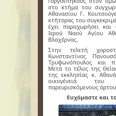
Γοργοεπήκοος στον ομώ
στο κτήμα του συγχωρι
Αθανασίου Γ. Κουτσούγε
κτήτορας του συγκεκριμ
έχει παραχωρήσει και 
Ιερού Ναού Αγίου Αθ
Βλαχέρνας.
Στην τελετή χοροσ
Κωνσταντίνος Πανουσ
Τρυφωνόπουλος και π
Μετά το τέλος της Θεία
της εκκλησίας κ. Αθαν
οικογένειά του 
παρευρισκόμενους άρτου
Ευχόμαστε και το