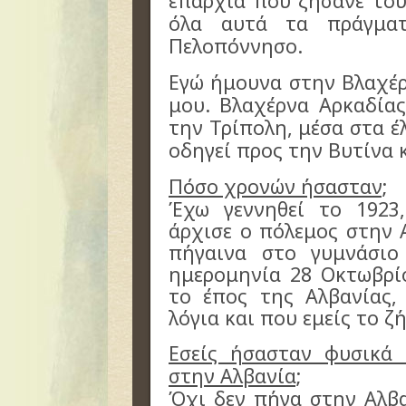
επαρχία που ζήσανε του
όλα αυτά τα πράγματ
Πελοπόννησο.
Εγώ ήμουνα στην Βλαχέρ
μου. Βλαχέρνα Αρκαδίας
την Τρίπολη, μέσα στα 
οδηγεί προς την Βυτίνα 
Πόσο χρονών ήσασταν;
Έχω γεννηθεί το 1923
άρχισε ο πόλεμος στην 
πήγαινα στο γυμνάσιο
ημερομηνία 28 Οκτωβρίο
το έπος της Αλβανίας,
λόγια και που εμείς το ζ
Εσείς ήσασταν φυσικά 
στην Αλβανία;
Όχι δεν πήγα στην Αλβα