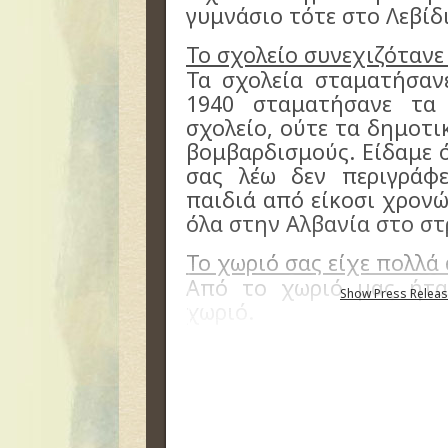
γυμνάσιο τότε στο Λεβίδι
Το σχολείο συνεχιζότανε
Τα σχολεία σταματήσαν
1940 σταματήσανε τα 
σχολείο, ούτε τα δημοτι
βομβαρδισμούς. Είδαμε 
σας λέω δεν περιγράφ
παιδιά από είκοσι χρον
όλα στην Αλβανία στο στ
Το χωριό σας είχε πολλά
Από το χωριό μας ήτα
Show Press Releas
χωριό.