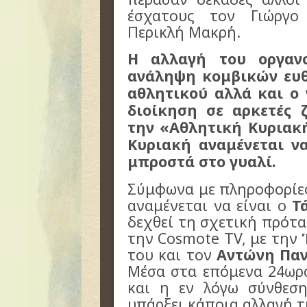
έσχατους τον Γιώργο
Περικλή Μακρή.
Η αλλαγή του οργαν
ανάληψη κομβικών ευ
αθλητικού αλλά και ο 
διοίκηση σε αρκετές 
την «Αθλητική Κυριακ
Κυριακή αναμένεται ν
μπροστά στo γυαλί.
Σύμφωνα με πληροφορίες
αναμένεται να είναι ο
Τ
δεχθεί τη σχετική πρότ
την Cosmote TV, με την
του και τον
Αντώνη Πα
Μέσα στα επόμενα 24ωρ
και η εν λόγω σύνθεση
υπάρξει κάποια αλλαγή τ