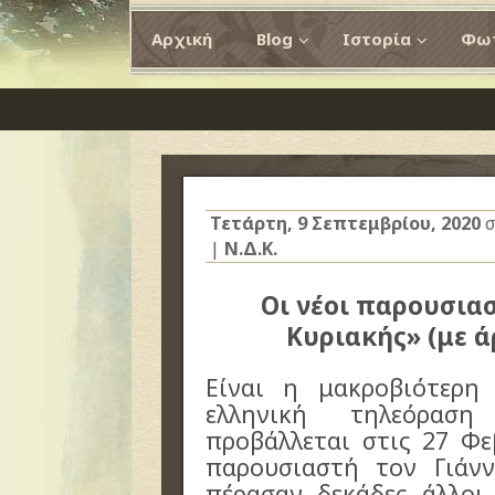
Αρχική
Blog
Ιστορία
Φωτ
Τετάρτη, 9 Σεπτεμβρίου, 2020
σ
|
Ν.Δ.Κ.
Οι νέοι παρουσια
Κυριακής» (με 
Είναι η μακροβιότερη
ελληνική τηλεόρασ
προβάλλεται στις 27 Φ
παρουσιαστή τον Γιάνν
πέρασαν δεκάδες άλλοι