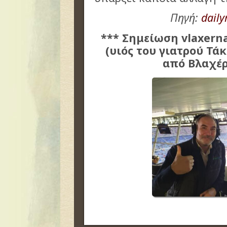
Πηγή:
dail
*** Σημείωση vlaxerna
(υιός του γιατρού Τά
από Βλαχέρ