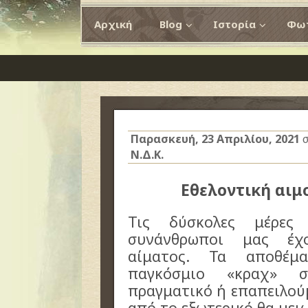
Αρχική
Blog
Ιστορία
Φωτ
Παρασκευή, 23 Απριλίου, 2021
σ
Ν.Δ.Κ.
Εθελοντική αιμ
Τις δύσκολες μέρες
συνάνθρωποι μας έχ
αίματος. Τα αποθέμ
παγκόσμιο «κραχ» σ
πραγματικό ή επαπειλούμ
από το εξωτερικό θα με