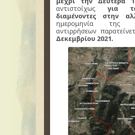
μέχρι την Δευτέρα 
α
ντιστοίχως
γ
ια τ
διαμένοντες στην α
ημερομηνία
της π
αντιρρήσεων
παρατείνε
Δεκεμβρίου 2021.