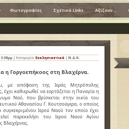
Φωτογραφίες
Σχετικά Links
Αξίζουν…
ς
3:08μμ
| Κατηγορία:
Εκκλησιαστικά
|
Ν.Δ.Κ.
ία η Γοργοεπήκοος στη Βλαχέρνα.
ου, με απόφαση της Ιεράς Μητρόπολης
, έχει καθιερωθεί να εορτάζεται η Παναγία η
νυμο Ναό, που βρίσκεται στην οικία του
υτικού Αθανασίου Γ. Κουτσούγερα, ο οποίος
υ συγκεκριμένου Ιερού Ναού τον οποίο έχει
ελεί παρεκκλήσι του Ιερού Ναού Αγίου
ς Βλαχέρνας.