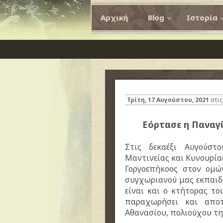
Αρχική
Blog
Ιστορία
Τρίτη, 17 Αυγούστου, 2021
στι
Εόρτασε η Παναγ
Στις δεκαέξι Αυγούστ
Μαντινείας και Κυνουρίας
Γοργοεπήκοος στον ομώ
συγχωριανού μας εκπαιδε
είναι και ο κτήτορας το
παραχωρήσει και αποτ
Αθανασίου, πολιούχου τη