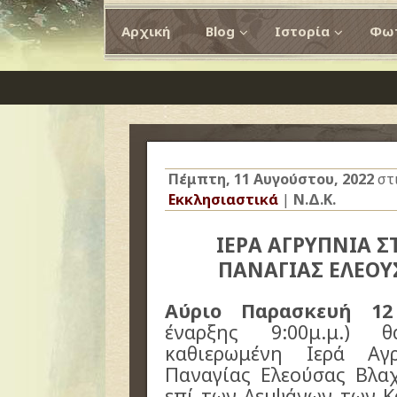
Αρχική
Blog
Ιστορία
Φωτ
Πέμπτη, 11 Αυγούστου, 2022
στ
Εκκλησιαστικά
|
Ν.Δ.Κ.
ΙΕΡΑ ΑΓΡΥΠΝΙΑ 
ΠΑΝΑΓΙΑΣ ΕΛΕΟΥ
Αύριο Παρασκευή 1
έναρξης 9:00μ.μ.) 
καθιερωμένη Ιερά Αγ
Παναγίας Ελεούσας Βλαχ
επί των Λειψάνων των 