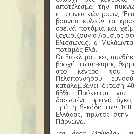
αποτέλεσμα την πύκν
επιφανειακών ροών, Έτσ
βουνού κυλούν τα κρυσ
ορεινά ποτάμια και χεί
ξεχωρίζουν ο Λούσιος στ
Ελισσωνας. ο Μυλάωντα
ποταμός Ελά.
Οι βιοκλιματικές συνθήκ
βροχόπτωση-εύρος θερμ
στο κέντρο του χ
Πελοποννήσου ευνο
καταλαμβάνει έκταση 40
65%. Πρόκειται για 
δασωμένο ορεινό όγκο
πρώτη δεκάδα των 100 
Ελλάδας, πρώτος στην 
Πάρνωνα.
Στο όρος Μαίναλον υπ