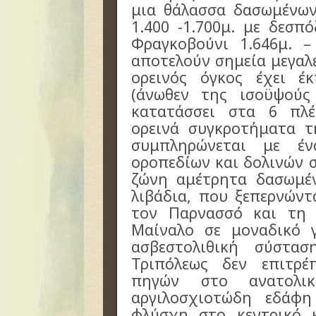
μια θάλασσα δασωμένω
1.400 -1.700μ. με δεσ
Φραγκοβούνι 1.646μ. –
αποτελούν σημεία μεγαλ
ορεινός όγκος έχει έ
(άνωθεν της ισοϋψούς
κατατάσσει στα 6 πλέ
ορεινά συγκροτήματα τ
συμπληρώνεται με έ
οροπεδίων και δολινών 
ζώνη αμέτρητα δασωμέ
λιβάδια, που ξεπερνώντ
τον Παρνασσό και τη 
Μαίναλο σε μοναδικό 
ασβεστολιθική σύστα
Τριπόλεως δεν επιτρ
πηγών στο ανατολι
αργιλοσχιοτώδη εδάφη
φλύσχη στο κεντρικό 