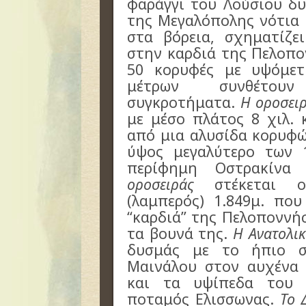
φαράγγι του Λούσιου δυ
της Μεγαλόπολης νότια
στα βόρεια, σχηματίζε
στην καρδιά της Πελοπο
50 κορυφές με υψόμετ
μέτρων συνθέτουν
συγκροτήματα.
Η οροσει
με μέσο πλάτος 8 χιλ. 
από μια αλυσίδα κορυφώ
ύψος μεγαλύτερο των 
περίφημη Οστρακίνα
οροσειράς
στέκεται ο
(λαμπερός) 1.849μ. πο
“καρδιά” της Πελοποννήσ
τα βουνά της.
Η Ανατολι
δυσμάς με το ήπιο σ
Μαινάλου στον αυχένα 
και τα υψίπεδα του 
ποταμός Ελισσωνας.
Το 