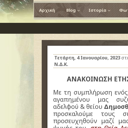
Αρχική
Blog
Ιστορία
Φωτ
Τετάρτη, 4 Ιανουαρίου, 2023
στ
Ν.Δ.Κ.
ΑΝΑΚΟΙΝΩΣΗ ΕΤ
Με τη συμπλήρωση ενός
αγαπημένου μας συζ
αδελφού & θείου
Δημοσθ
προσκαλούμε τους σ
προσευχηθούν μαζί μα
ψυχής του,
στη Θεία Λ