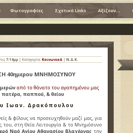
Φωτογραφίες
Σχετικά Links
Αξίζουν…
τις
7:14μμ
| Κατηγορία:
Κοινωνικά
|
Ν.Δ.Κ.
ΣΗ 40ημερου ΜΝΗΜΟΣΥΝΟΥ
ημερών
από το θάνατο του αγαπημένου μας
 πατέρα, παππού, & θείου
ου Ιωαν. Δρακόπουλου
είς & φίλους να προσευχηθούν μαζί μας, για
 του, στη Θεία Λειτουργία & το Μνημόσυνο
Ιερό Ναό Αγίου Αθανασίου Βλαχέρνας
την