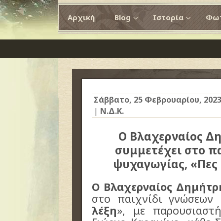
Αρχική
Blog
Ιστορία
Φωτ
Σάββατο, 25 Φεβρουαρίου, 202
|
Ν.Δ.Κ.
Ο Βλαχερναίος Δ
συμμετέχει στο π
ψυχαγωγίας, «Πες 
Ο Βλαχερναίος Δημήτρ
στο παιχνίδι γνώσεων 
λέξη
», με παρουσιαστ