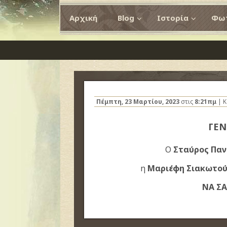
Αρχική
Blog
Ιστορία
Φωτ
Πέμπτη, 23 Μαρτίου, 2023
στις
8:21πμ
| Κ
ΓΕ
Ο
Σταύρος Παν
η
Μαριέφη Σιακωτού
ΝΑ ΣΑ