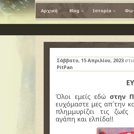
Αρχική
Blog
Ιστορία
Φωτ
Σάββατο, 15 Απριλίου, 2023
στι
PitPan
Ε
Όλοι εμείς εδώ
στην 
ευχόμαστε μες απ΄την κ
πλημμυρίζει τις ζωές 
αγάπη και ελπίδα!!