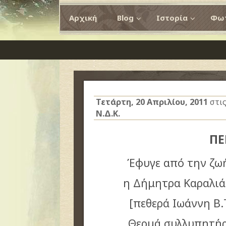
Αρχική
Blog
Ιστορία
Φωτ
Τετάρτη, 20 Απριλίου, 2011
στι
Ν.Δ.Κ.
ΠΕ
Έφυγε από την ζωή
η Δήμητρα Καραλιά 
[πεθερά Ιωάννη Β
Θερμά συλλυπητήρ