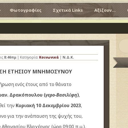
Φωτογραφίες
Σχετικά Links
Αξίζουν…
ις
8:46πμ
| Κατηγορία:
Κοινωνικά
|
Ν.Δ.Κ.
ΣΗ ΕΤΗΣΙΟΥ ΜΝΗΜΟΣΥΝΟΥ
ρωση ενός έτους από το θάνατο
ωαν. Δρακόπουλου (
γερο-Βασιλίφη
)
,
θεί την
Κυριακή 10 Δεκεμβρίου 2023
,
υνο για την ανάπαυση της ψυχής του,
 Αθανασίου Βλαχέρνας (ώρα 09:00 π.μ.).