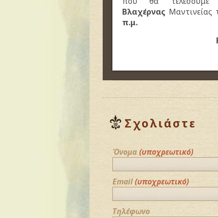
που θα τελέσουμ
Βλαχέρνας
Μαντινείας
π.μ.
Σχολιάστε
Όνομα
(υποχρεωτικό)
Email
(υποχρεωτικό)
Τηλέφωνο