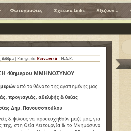
Φωτογραφίες
Σχετικά Links
Αξίζουν…
ς
6:00μμ
| Κατηγορία:
Κοινωνικά
|
Ν.Δ.Κ.
ΣΗ 40ημερου ΜΜΗΝΟΣΥΝΟΥ
ημερών
από το θάνατο της αγαπημένης μας
ιάς, προγιαγιάς, αδελφής & θείας
σίας Δημ. Πανουσοπούλου
είς & φίλους να προσευχηθούν μαζί μας, για
 της, στη Θεία Λειτουργία & το Μνημόσυνο