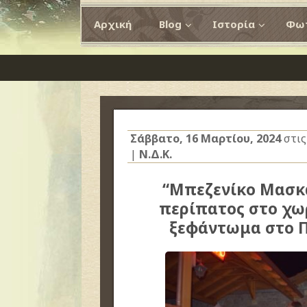
Αρχική
Blog
Ιστορία
Φωτ
Σάββατο, 16 Μαρτίου, 2024
στι
|
Ν.Δ.Κ.
“Μπεζενίκο Μασκ
περίπατος στο χω
ξεφάντωμα στο Π