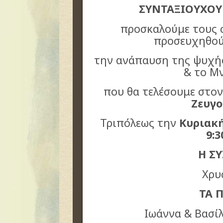
ΣΥΝΤΑΞΙΟΥΧΟΥ
προσκαλούμε τους σ
προσευχηθούν
την ανάπαυση της ψυχής
& το Μ
που θα τελέσουμε στο
Ζευγ
Τριπόλεως την
Κυριακή
9:3
Η Σ
Χρυ
ΤΑ 
Ιωάννα & Βασί